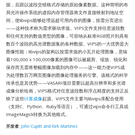
据，后跟以波段交错格式存储的原始像素数据。这种简明的布
局允许操作系统的虚拟内存管理器将文件直接映射到地址空
间，使libvips能够处理远超可用内存的图像，按需分页进出
——这种技术称为需求驱动求值。VIPS文件支持任意波段数
和任何支持的数值类型的图像，可容纳从标准RGB照片到具有
数百个波段的高光谱数据集的各种数据。VIPS的一大优势是大
图像性能：libvips的架构以按需求值的小瓦片处理图像，意味
着100,000 x 100,000像素的图像可以被裁剪、缩放、锐化和
保存而无需将整幅图像加载到内存中——这一能力使VIPS成
为处理数百万网页图像的图像处理服务的引擎。该格式的科学
传承也是其优势——VASARI项目需要以超高分辨率和多光谱
成像分析绘画，VIPS格式对任意波段数和浮点精度的支持正反
映了这些
计算成像
起源。VIPS文件主要与libvips库配合使用
（支持C、Python、Ruby等语言），可通过vips命令行工具或
ImageMagick转换为其他格式。
开发者
:
John Cupitt and Kirk Martinez