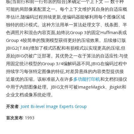
板(当前行和前一行邻居的组合)来确定一个上下文 — 数千种
可能的局部像素配置之一。每个上下文维护其自身的自适应概
率估计,随编码过程持续更新,使编码器能够利用每个图像区域
独特的统计模式。这种方法用单一算法处理文字、线条图、半
色调照片和混合内容页面,始终比Group 3的固定Huffman表或
Group 4较简单的预测模型获得更好的压缩效果。后续修订版
JBIG2(T.88)增加了模式匹配和有损模式以实现更高的压缩,但
原始JBIG仍被广泛部署。其优势之一在于算法的自适应性:与使
用固定统计模型的Group 3/4编解码器不同,JBIG在编码过程中
持续学习每张特定图像的特征,对差异悬殊的内容类型提供接
近最优的压缩。该标准嵌入在许多
多功能打印机
和文档扫描仪
中用于内部图像处理。JBIG文件可被ImageMagick、jbigkit和
企业文档成像系统处理。
开发者
:
Joint Bi-level Image Experts Group
首次发布
: 1993