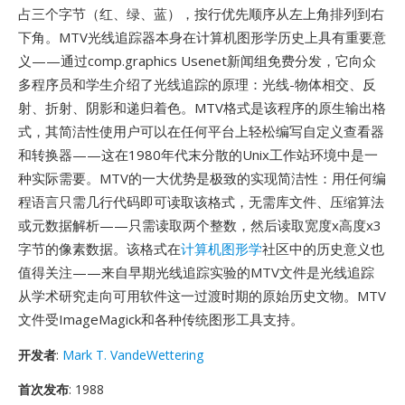
占三个字节（红、绿、蓝），按行优先顺序从左上角排列到右
下角。MTV光线追踪器本身在计算机图形学历史上具有重要意
义——通过comp.graphics Usenet新闻组免费分发，它向众
多程序员和学生介绍了光线追踪的原理：光线-物体相交、反
射、折射、阴影和递归着色。MTV格式是该程序的原生输出格
式，其简洁性使用户可以在任何平台上轻松编写自定义查看器
和转换器——这在1980年代末分散的Unix工作站环境中是一
种实际需要。MTV的一大优势是极致的实现简洁性：用任何编
程语言只需几行代码即可读取该格式，无需库文件、压缩算法
或元数据解析——只需读取两个整数，然后读取宽度x高度x3
字节的像素数据。该格式在
计算机图形学
社区中的历史意义也
值得关注——来自早期光线追踪实验的MTV文件是光线追踪
从学术研究走向可用软件这一过渡时期的原始历史文物。MTV
文件受ImageMagick和各种传统图形工具支持。
开发者
:
Mark T. VandeWettering
首次发布
: 1988