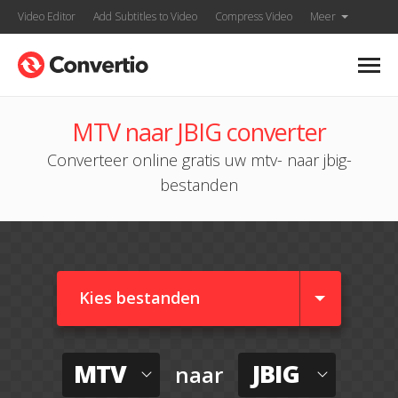
Video Editor
Add Subtitles to Video
Compress Video
Meer
MTV naar JBIG converter
Converteer online gratis uw mtv- naar jbig-
bestanden
Kies bestanden
MTV
JBIG
naar