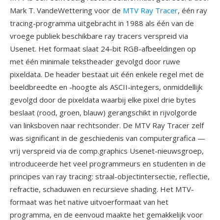
Mark T. VandeWettering voor de
MTV Ray Tracer
, één ray
tracing-programma uitgebracht in 1988 als één van de
vroege publiek beschikbare ray tracers verspreid via
Usenet. Het formaat slaat 24-bit RGB-afbeeldingen op
met één minimale tekstheader gevolgd door ruwe
pixeldata. De header bestaat uit één enkele regel met de
beeldbreedte en -hoogte als ASCII-integers, onmiddellijk
gevolgd door de pixeldata waarbij elke pixel drie bytes
beslaat (rood, groen, blauw) gerangschikt in rijvolgorde
van linksboven naar rechtsonder. De MTV Ray Tracer zelf
was significant in de geschiedenis van computergrafica —
vrij verspreid via de comp.graphics Usenet-nieuwsgroep,
introduceerde het veel programmeurs en studenten in de
principes van ray tracing: straal-objectintersectie, reflectie,
refractie, schaduwen en recursieve shading. Het MTV-
formaat was het native uitvoerformaat van het
programma, en de eenvoud maakte het gemakkelijk voor