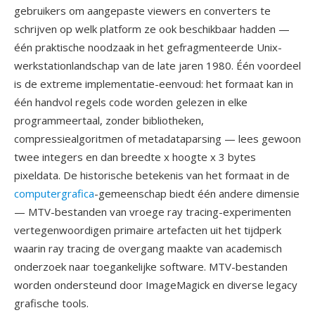
gebruikers om aangepaste viewers en converters te
schrijven op welk platform ze ook beschikbaar hadden —
één praktische noodzaak in het gefragmenteerde Unix-
werkstationlandschap van de late jaren 1980. Één voordeel
is de extreme implementatie-eenvoud: het formaat kan in
één handvol regels code worden gelezen in elke
programmeertaal, zonder bibliotheken,
compressiealgoritmen of metadataparsing — lees gewoon
twee integers en dan breedte x hoogte x 3 bytes
pixeldata. De historische betekenis van het formaat in de
computergrafica
-gemeenschap biedt één andere dimensie
— MTV-bestanden van vroege ray tracing-experimenten
vertegenwoordigen primaire artefacten uit het tijdperk
waarin ray tracing de overgang maakte van academisch
onderzoek naar toegankelijke software. MTV-bestanden
worden ondersteund door ImageMagick en diverse legacy
grafische tools.