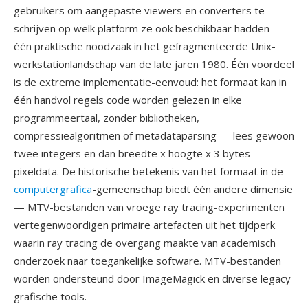
gebruikers om aangepaste viewers en converters te
schrijven op welk platform ze ook beschikbaar hadden —
één praktische noodzaak in het gefragmenteerde Unix-
werkstationlandschap van de late jaren 1980. Één voordeel
is de extreme implementatie-eenvoud: het formaat kan in
één handvol regels code worden gelezen in elke
programmeertaal, zonder bibliotheken,
compressiealgoritmen of metadataparsing — lees gewoon
twee integers en dan breedte x hoogte x 3 bytes
pixeldata. De historische betekenis van het formaat in de
computergrafica
-gemeenschap biedt één andere dimensie
— MTV-bestanden van vroege ray tracing-experimenten
vertegenwoordigen primaire artefacten uit het tijdperk
waarin ray tracing de overgang maakte van academisch
onderzoek naar toegankelijke software. MTV-bestanden
worden ondersteund door ImageMagick en diverse legacy
grafische tools.