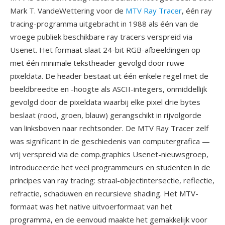
Mark T. VandeWettering voor de
MTV Ray Tracer
, één ray
tracing-programma uitgebracht in 1988 als één van de
vroege publiek beschikbare ray tracers verspreid via
Usenet. Het formaat slaat 24-bit RGB-afbeeldingen op
met één minimale tekstheader gevolgd door ruwe
pixeldata. De header bestaat uit één enkele regel met de
beeldbreedte en -hoogte als ASCII-integers, onmiddellijk
gevolgd door de pixeldata waarbij elke pixel drie bytes
beslaat (rood, groen, blauw) gerangschikt in rijvolgorde
van linksboven naar rechtsonder. De MTV Ray Tracer zelf
was significant in de geschiedenis van computergrafica —
vrij verspreid via de comp.graphics Usenet-nieuwsgroep,
introduceerde het veel programmeurs en studenten in de
principes van ray tracing: straal-objectintersectie, reflectie,
refractie, schaduwen en recursieve shading. Het MTV-
formaat was het native uitvoerformaat van het
programma, en de eenvoud maakte het gemakkelijk voor