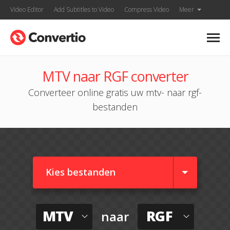
Video Editor
Add Subtitles to Video
Compress Video
Meer
MTV naar RGF converter
Converteer online gratis uw mtv- naar rgf-
bestanden
Kies bestanden
MTV
RGF
naar