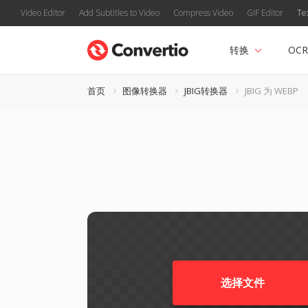
Video Editor
Add Subtitles to Video
Compress Video
GIF Editor
Te
转换
OCR
首页
图像转换器
JBIG转换器
JBIG 为 WEBP
选择文件