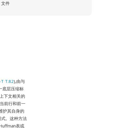
文件
-T T.82
),由与
同一底层压缩标
是上下文相关的
(当前行和前一
维护其自身的
模式。这种方法
ffman表或