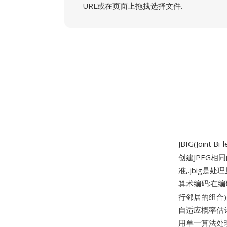
URL或在页面上拖拽选择文件.
JBIG(Joint
创建JPEG相
准,.jbig
算术编码:在
行邻居的组合
自适应概率估
用单一算法处理