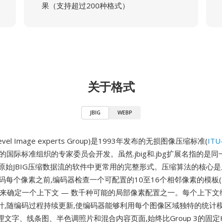
果（支持超过200种格式）
关于格式
JBIG
WEBP
 Bi-level Image experts Group)是1993年发布的无损图像压缩标准(
ITU
同的国际标准组织的专家委员会开发。虽然.jbig和.jbg扩展名指的是
是处理原始JBIG压缩数据流的软件中更常用的完整形式。压缩算法的核心
编码每个像素之前,编码器检查一个可配置的10至16个相邻像素的模板
)来确定一个上下文 — 数千种可能的局部像素配置之一。每个上下文
计,随编码过程持续更新,使编码器能够利用每个图像区域独特的统计
文字、线条图、半色调照片和混合内容页面,始终比Group 3的固定Hu