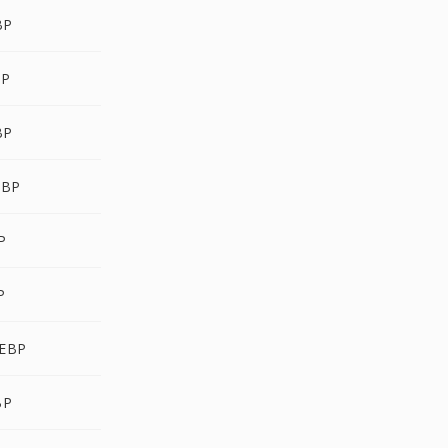
BP
BP
BP
EBP
P
P
EBP
BP