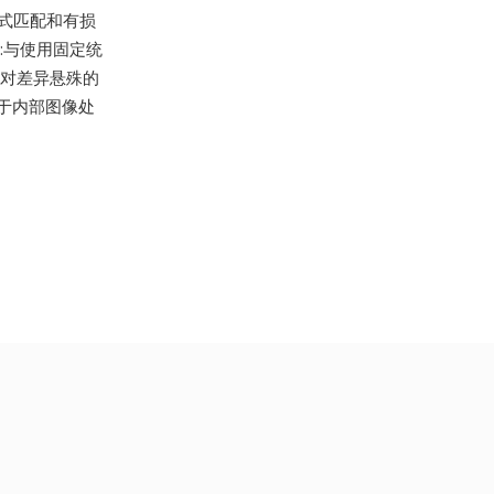
了模式匹配和有损
:与使用固定统
征,对差异悬殊的
于内部图像处