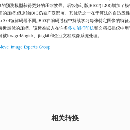
较简单的预测模型获得更好的压缩效果。后续修订版JBIG2(T.88)增加
高的压缩,但原始JBIG仍被广泛部署。其优势之一在于算法的自适应性
up 3/4编解码器不同,JBIG在编码过程中持续学习每张特定图像的特
接近最优的压缩。该标准嵌入在许多
多功能打印机
和文档扫描仪中用
可被ImageMagick、jbigkit和企业文档成像系统处理。
i-level Image Experts Group
相关转换