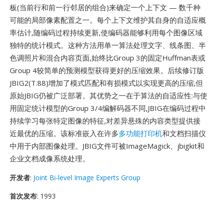
板(当前行和前一行邻居的组合)来确定一个上下文 — 数千种
可能的局部像素配置之一。每个上下文维护其自身的自适应概
率估计,随编码过程持续更新,使编码器能够利用每个图像区域
独特的统计模式。这种方法用单一算法处理文字、线条图、半
色调照片和混合内容页面,始终比Group 3的固定Huffman表或
Group 4较简单的预测模型获得更好的压缩效果。后续修订版
JBIG2(T.88)增加了模式匹配和有损模式以实现更高的压缩,但
原始JBIG仍被广泛部署。其优势之一在于算法的自适应性:与使
用固定统计模型的Group 3/4编解码器不同,JBIG在编码过程中
持续学习每张特定图像的特征,对差异悬殊的内容类型提供接
近最优的压缩。该标准嵌入在许多
多功能打印机
和文档扫描仪
中用于内部图像处理。JBIG文件可被ImageMagick、jbigkit和
企业文档成像系统处理。
开发者
:
Joint Bi-level Image Experts Group
首次发布
: 1993