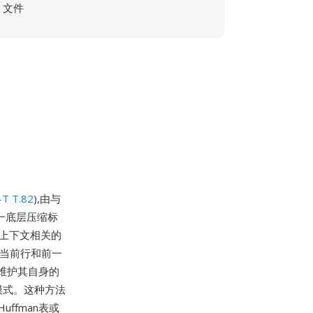
文件
-T T.82
),由与
同一底层压缩标
是上下文相关的
(当前行和前一
维护其自身的
模式。这种方法
ffman表或