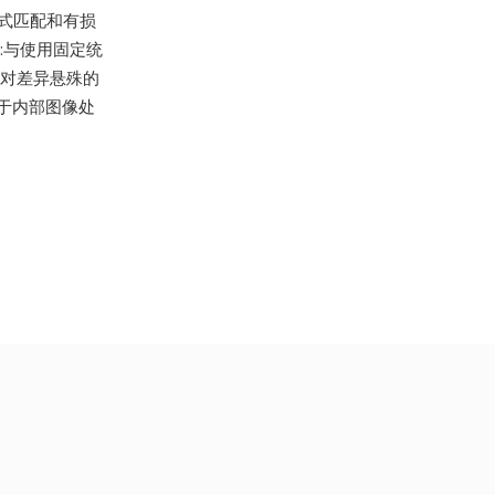
了模式匹配和有损
:与使用固定统
征,对差异悬殊的
于内部图像处