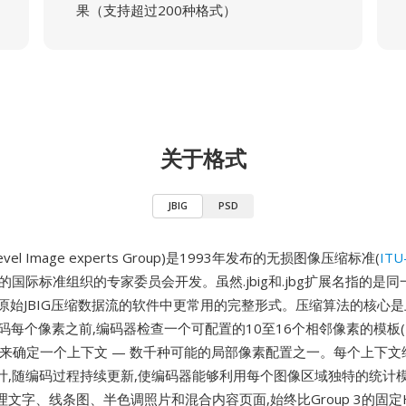
果（支持超过200种格式）
关于格式
JBIG
PSD
 Bi-level Image experts Group)是1993年发布的无损图像压缩标准(
ITU
同的国际标准组织的专家委员会开发。虽然.jbig和.jbg扩展名指的是
是处理原始JBIG压缩数据流的软件中更常用的完整形式。压缩算法的核心
编码每个像素之前,编码器检查一个可配置的10至16个相邻像素的模板
)来确定一个上下文 — 数千种可能的局部像素配置之一。每个上下文
计,随编码过程持续更新,使编码器能够利用每个图像区域独特的统计
文字、线条图、半色调照片和混合内容页面,始终比Group 3的固定Hu