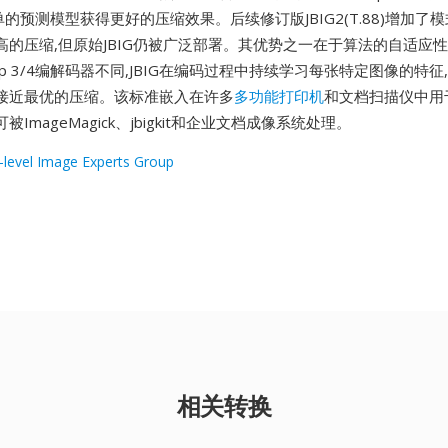
较简单的预测模型获得更好的压缩效果。后续修订版JBIG2(T.88)增加
高的压缩,但原始JBIG仍被广泛部署。其优势之一在于算法的自适应性
up 3/4编解码器不同,JBIG在编码过程中持续学习每张特定图像的特
接近最优的压缩。该标准嵌入在许多
多功能打印机
和文档扫描仪中用
可被ImageMagick、jbigkit和企业文档成像系统处理。
i-level Image Experts Group
相关转换