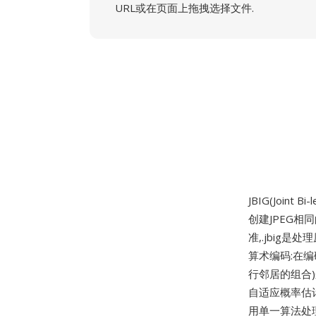
URL或在页面上拖拽选择文件.
JBIG(Joint
创建JPEG相
准,.jbig
算术编码:在
行邻居的组合
自适应概率估
用单一算法处理