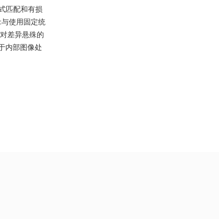
了模式匹配和有损
:与使用固定统
征,对差异悬殊的
于内部图像处