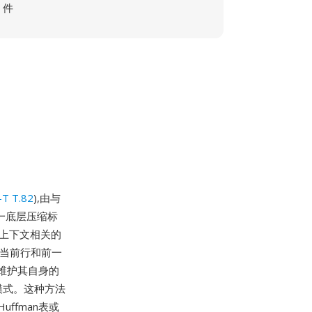
件
-T T.82
),由与
同一底层压缩标
是上下文相关的
(当前行和前一
维护其自身的
模式。这种方法
ffman表或