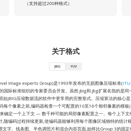
（支持超过200种格式）
关于格式
JBIG
YUV
 Bi-level Image experts Group)是1993年发布的无损图像压缩标准(
ITU
同的国际标准组织的专家委员会开发。虽然.jbig和.jbg扩展名指的是
是处理原始JBIG压缩数据流的软件中更常用的完整形式。压缩算法的核心
编码每个像素之前,编码器检查一个可配置的10至16个相邻像素的模板
)来确定一个上下文 — 数千种可能的局部像素配置之一。每个上下文
计,随编码过程持续更新,使编码器能够利用每个图像区域独特的统计
文字、线条图、半色调照片和混合内容页面,始终比Group 3的固定Hu