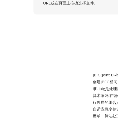
URL或在页面上拖拽选择文件.
JBIG(Joint
创建JPEG相
准,.jbig
算术编码:在
行邻居的组合
自适应概率估
用单一算法处理