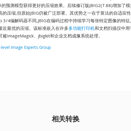
较简单的预测模型获得更好的压缩效果。后续修订版JBIG2(T.88)增加
高的压缩,但原始JBIG仍被广泛部署。其优势之一在于算法的自适应性
up 3/4编解码器不同,JBIG在编码过程中持续学习每张特定图像的特
接近最优的压缩。该标准嵌入在许多
多功能打印机
和文档扫描仪中用
可被ImageMagick、jbigkit和企业文档成像系统处理。
i-level Image Experts Group
相关转换