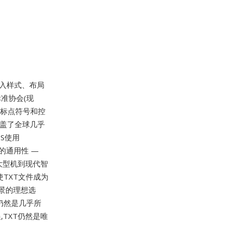
嵌入样式、布局
准协会(现
、标点符号和控
涵盖了全球几乎
OS使用
对的通用性 —
大型机到现代智
TXT文件成为
景的理想选
且仍然是几乎所
TXT仍然是唯