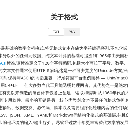
关于格式
TXT
YUV
本)是最基础的数字文档格式,将无格式文本存储为字符编码序列,不包含
本身以外的任何元数据。纯文本计算的基础可追溯到1963年由美国标
SCII
标准,该标准定义了128个字符编码,包括大小写拉丁字母、数字
文本文件通常使用UTF-8编码,这是一种可变宽度的Unicode方案,
同时保持与ASCII的向后兼容。行尾符因平台惯例而异 — Unix/mac
ows使用CR+LF — 但大多数当代工具能透明处理两者。其优势之一是绝
以在有史以来制造的每台计算设备上创建、读取和编辑,从1960年代的
任何专用软件。极小的开销是另一核心优势:纯文本不带任何格式负担,使
志输出、数据交换、源代码、脚本以及需要程序化处理内容的任何场
SV、JSON、XML、YAML和Markdown等结构化格式的基础层,并
和编程环境的输入/输出媒介。尽管经过数十年更丰富替代方案的发展,