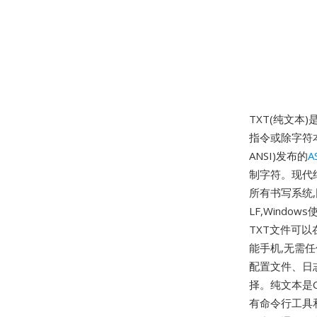
TXT(纯文
指令或除字符
ANSI)发布的
A
制字符。现代纯
所有书写系统,
LF,Wind
TXT文件可
能手机,无需
配置文件、日
择。纯文本是C
有命令行工具