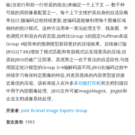
板(当前行和前一行邻居的组合)来确定一个上下文 — 数千种
可能的局部像素配置之一。每个上下文维护其自身的自适应概
率估计,随编码过程持续更新,使编码器能够利用每个图像区域
独特的统计模式。这种方法用单一算法处理文字、线条图、半
色调照片和混合内容页面,始终比Group 3的固定Huffman表或
Group 4较简单的预测模型获得更好的压缩效果。后续修订版
JBIG2(T.88)增加了模式匹配和有损模式以实现更高的压缩,但
原始JBIG仍被广泛部署。其优势之一在于算法的自适应性:与使
用固定统计模型的Group 3/4编解码器不同,JBIG在编码过程中
持续学习每张特定图像的特征,对差异悬殊的内容类型提供接
近最优的压缩。该标准嵌入在许多
多功能打印机
和文档扫描仪
中用于内部图像处理。JBIG文件可被ImageMagick、jbigkit和
企业文档成像系统处理。
开发者
:
Joint Bi-level Image Experts Group
首次发布
: 1993