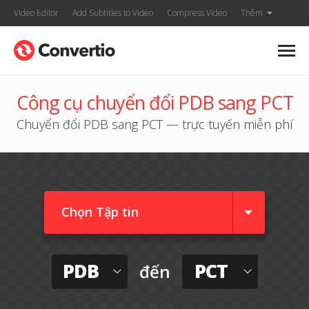
Video Editor
Add Subtitles to Video
Compress Video
Thêm
Công cụ chuyển đổi PDB sang PCT
Chuyển đổi PDB sang PCT — trực tuyến miễn phí
Chọn Tập tin
PDB
PCT
đến