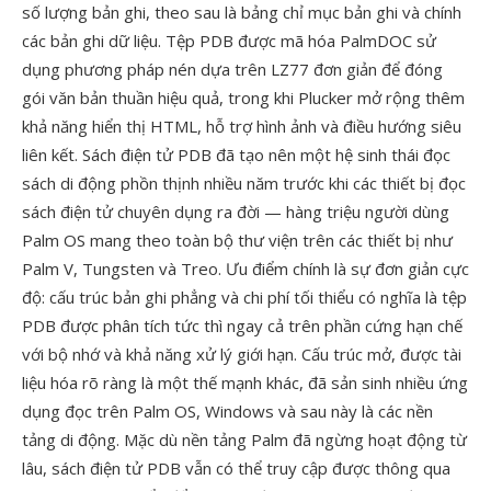
số lượng bản ghi, theo sau là bảng chỉ mục bản ghi và chính
các bản ghi dữ liệu. Tệp PDB được mã hóa PalmDOC sử
dụng phương pháp nén dựa trên LZ77 đơn giản để đóng
gói văn bản thuần hiệu quả, trong khi Plucker mở rộng thêm
khả năng hiển thị HTML, hỗ trợ hình ảnh và điều hướng siêu
liên kết. Sách điện tử PDB đã tạo nên một hệ sinh thái đọc
sách di động phồn thịnh nhiều năm trước khi các thiết bị đọc
sách điện tử chuyên dụng ra đời — hàng triệu người dùng
Palm OS mang theo toàn bộ thư viện trên các thiết bị như
Palm V, Tungsten và Treo. Ưu điểm chính là sự đơn giản cực
độ: cấu trúc bản ghi phẳng và chi phí tối thiểu có nghĩa là tệp
PDB được phân tích tức thì ngay cả trên phần cứng hạn chế
với bộ nhớ và khả năng xử lý giới hạn. Cấu trúc mở, được tài
liệu hóa rõ ràng là một thế mạnh khác, đã sản sinh nhiều ứng
dụng đọc trên Palm OS, Windows và sau này là các nền
tảng di động. Mặc dù nền tảng Palm đã ngừng hoạt động từ
lâu, sách điện tử PDB vẫn có thể truy cập được thông qua