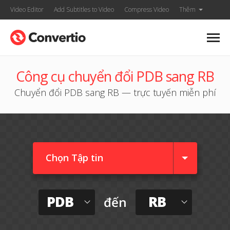
Video Editor
Add Subtitles to Video
Compress Video
Thêm
Công cụ chuyển đổi PDB sang RB
Chuyển đổi PDB sang RB — trực tuyến miễn phí
Chọn Tập tin
PDB
RB
đến