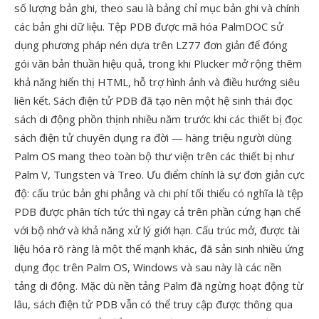
số lượng bản ghi, theo sau là bảng chỉ mục bản ghi và chính
các bản ghi dữ liệu. Tệp PDB được mã hóa PalmDOC sử
dụng phương pháp nén dựa trên LZ77 đơn giản để đóng
gói văn bản thuần hiệu quả, trong khi Plucker mở rộng thêm
khả năng hiển thị HTML, hỗ trợ hình ảnh và điều hướng siêu
liên kết. Sách điện tử PDB đã tạo nên một hệ sinh thái đọc
sách di động phồn thịnh nhiều năm trước khi các thiết bị đọc
sách điện tử chuyên dụng ra đời — hàng triệu người dùng
Palm OS mang theo toàn bộ thư viện trên các thiết bị như
Palm V, Tungsten và Treo. Ưu điểm chính là sự đơn giản cực
độ: cấu trúc bản ghi phẳng và chi phí tối thiểu có nghĩa là tệp
PDB được phân tích tức thì ngay cả trên phần cứng hạn chế
với bộ nhớ và khả năng xử lý giới hạn. Cấu trúc mở, được tài
liệu hóa rõ ràng là một thế mạnh khác, đã sản sinh nhiều ứng
dụng đọc trên Palm OS, Windows và sau này là các nền
tảng di động. Mặc dù nền tảng Palm đã ngừng hoạt động từ
lâu, sách điện tử PDB vẫn có thể truy cập được thông qua