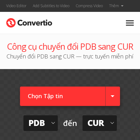
Video Editor
Add Subtitles to Video
Compress Video
Thêm
Công cụ chuyển đổi PDB sang CUR
Chuyển đổi PDB sang CUR — trực tuyến miễn phí
Chọn Tập tin
PDB
CUR
đến