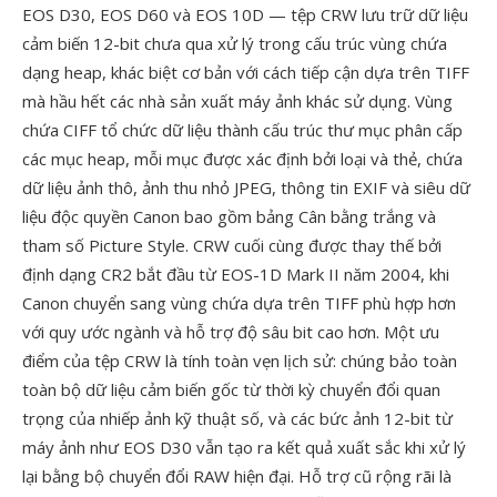
EOS D30, EOS D60 và EOS 10D — tệp CRW lưu trữ dữ liệu
cảm biến 12-bit chưa qua xử lý trong cấu trúc vùng chứa
dạng heap, khác biệt cơ bản với cách tiếp cận dựa trên TIFF
mà hầu hết các nhà sản xuất máy ảnh khác sử dụng. Vùng
chứa CIFF tổ chức dữ liệu thành cấu trúc thư mục phân cấp
các mục heap, mỗi mục được xác định bởi loại và thẻ, chứa
dữ liệu ảnh thô, ảnh thu nhỏ JPEG, thông tin EXIF và siêu dữ
liệu độc quyền Canon bao gồm bảng Cân bằng trắng và
tham số Picture Style. CRW cuối cùng được thay thế bởi
định dạng CR2 bắt đầu từ EOS-1D Mark II năm 2004, khi
Canon chuyển sang vùng chứa dựa trên TIFF phù hợp hơn
với quy ước ngành và hỗ trợ độ sâu bit cao hơn. Một ưu
điểm của tệp CRW là tính toàn vẹn lịch sử: chúng bảo toàn
toàn bộ dữ liệu cảm biến gốc từ thời kỳ chuyển đổi quan
trọng của nhiếp ảnh kỹ thuật số, và các bức ảnh 12-bit từ
máy ảnh như EOS D30 vẫn tạo ra kết quả xuất sắc khi xử lý
lại bằng bộ chuyển đổi RAW hiện đại. Hỗ trợ cũ rộng rãi là