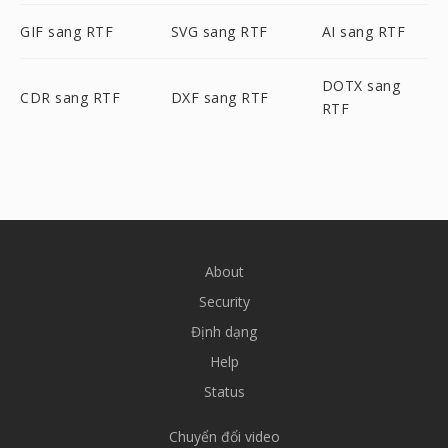
GIF sang RTF
SVG sang RTF
AI sang RTF
DOTX sang
CDR sang RTF
DXF sang RTF
RTF
About
Security
Định dạng
Help
Status
Chuyển đổi video