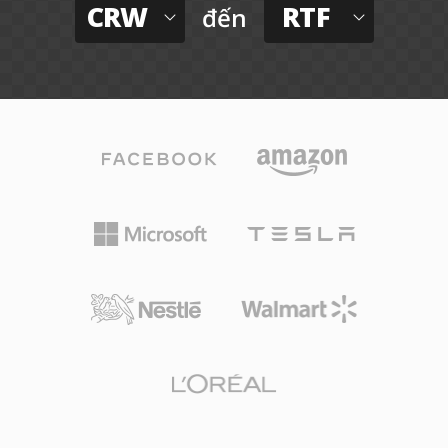
CRW
RTF
đến