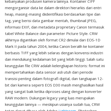
kebanyakan produsen kamera lainnya. Kontainer CIFF
mengorganisir data ke dalam direktori hierarkis dari entri
heap, masing-masing diidentifikasi berdasarkan tipe dan
tag, yang berisi data gambar mentah, thumbnail JPEG,
informasi EXIF, dan metadata proprietary Canon termasuk
tabel White Balance dan parameter Picture Style. CRW
akhirnya digantikan oleh format CR2 dimulai dari EOS-1D
Mark II pada tahun 2004, ketika Canon beralih ke kontainer
berbasis TIFF yang lebih selaras dengan konvensi industri
dan mendukung kedalaman bit yang lebih tinggi. Salah satu
keunggulan file CRW adalah kelengkapan historis: format ini
mempertahankan data sensor asli utuh dari periode
transisi penting dalam fotografi digital, dan tangkapan 12-
bit dari kamera seperti EOS D30 masih menghasilkan hasil
yang sangat baik ketika diproses ulang dengan konverter
RAW modern. Dukungan legacy yang luas merupakan
keunggulan lainnya — meskipun usianya sudah tua, CRW
tetap dapat dibaca oleh Adobe
Lightroom
, Photoshop,