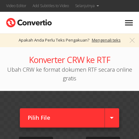
Video Editor
Add Subtitles to Video
Selanjutnya
Apakah Anda Perlu Teks Pengakuan?
Mengenali teks
Konverter CRW ke RTF
Ubah CRW ke format dokumen RTF secara online
gratis
Pilih File