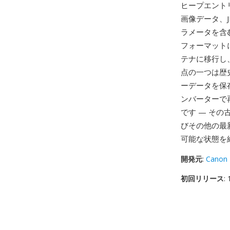
ヒープエント
画像データ、
ラメータを含むC
フォーマットに
テナに移行し
点の一つは歴
ーデータを保存
ンバーターで
です — その
びその他の最
可能な状態を
開発元
:
Canon
初回リリース
: