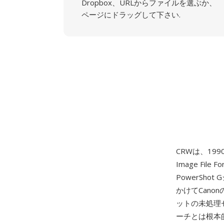
Dropbox、URLからファイルを選ぶか、
ページにドラッグして下さい.
CRWは、19
Image File F
PowerSho
かけてCan
ットの未処理
ーチとは根本