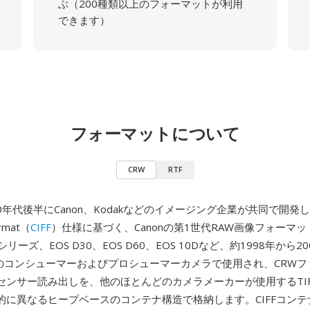
ぶ（200種類以上のフォーマットが利用
できます）
フォーマットについて
CRW
RTF
90年代後半にCanon、Kodakなどのイメージング企業が共同で開発した
ormat（
CIFF
）仕様に基づく、Canonの第1世代RAW画像フォーマ
t Gシリーズ、EOS D30、EOS D60、EOS 10Dなど、約1998年から
onのコンシューマーおよびプロシューマーカメラで使用され、CRWフ
センサー読み出しを、他のほとんどのカメラメーカーが使用するTI
的に異なるヒープベースのコンテナ構造で格納します。CIFFコン