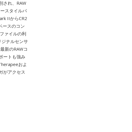
別され、RAW
ャースタイルパ
 IIからCR2
Fベースのコン
Wファイルの利
リジナルセンサ
最新のRAWコ
ポートも強み
Therapeeおよ
ガがアクセス