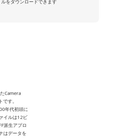
ルをダウンロードできます
Camera
ットです。
2000年代初頭に
ァイルは12ビ
FF派生アプロ
テナはデータを