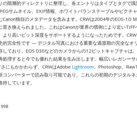
リの階層的ディレクトリに整理し、各エントリはタイプとタグで識
JPEGサムネイル、EXIF情報、ホワイトバランステーブルやピクチ
anon独自のメタデータを含みます。CRWは2004年のEOS-1D Mark
置き換えられました。これはCanonが業界の慣例により近いTIF
、より高いビット深度をサポートするようになったためです。CR
史的完全性です — デジタル写真における重要な過渡期の完全なオ
しており、EOS D30などのカメラからの12ビットキャプチャは、
再処理すると今でも優れた結果を生み出します。幅広いレガシーサ
古さにもかかわらず、CRWはAdobe
Lightroom
、Photoshop、Raw
新コンバーターで読み取り可能であり、これらの初期のデジタルネ
維持しています。
 1998