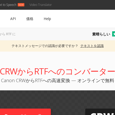
xt to Speech
Video Translator
API
価格
Help
素晴らしい
から RTF に
テキストメッセージでの認識が必要ですか？
テキストを認識
CRWからRTFへのコンバータ
Canon CRWからRTFへの高速変換 — オンラインで無料