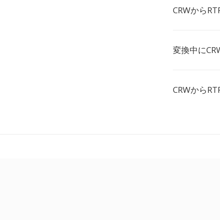
CRWからR
変換中にC
CRWからR