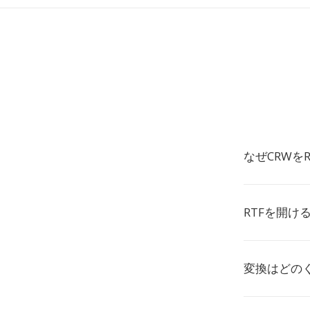
なぜCRWを
RTFを開け
変換はどの