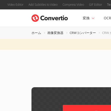
Video Editor
Add Subtitles to Video
Compress Video
GIF Editor
Te
変換
OCR
ホーム
画像変換器
CRWコンバーター
CRW 