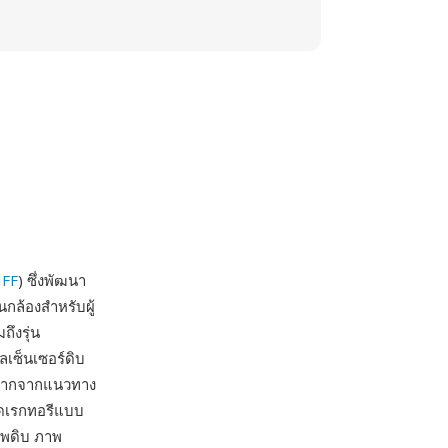
IFF
) ซึ่งพัฒนา
กล้องสำหรับผู้
ึงรุ่น
เซ็นเซอร์ดิบ
างมากจากแนวทาง
นไดเรกทอรีแบบ
าพดิบ ภาพ