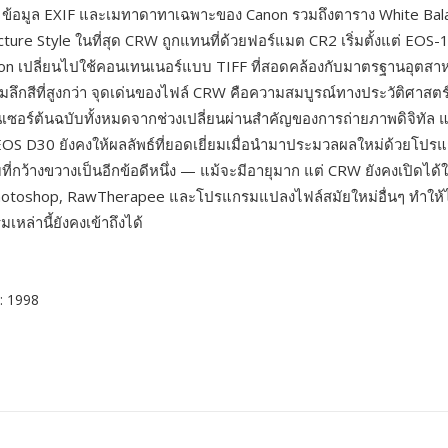
 ข้อมูล EXIF และเมทาดาทาเฉพาะของ Canon รวมถึงตาราง White Bal
cture Style ในที่สุด CRW ถูกแทนที่ด้วยฟอร์แมต CR2 เริ่มตั้งแต่ EOS-
non เปลี่ยนไปใช้คอนเทนเนอร์แบบ TIFF ที่สอดคล้องกับมาตรฐานอุตสา
ลึกสีที่สูงกว่า จุดเด่นของไฟล์ CRW คือความสมบูรณ์ทางประวัติศาสตร์ 
็นเซอร์ต้นฉบับทั้งหมดจากช่วงเปลี่ยนผ่านสำคัญของการถ่ายภาพดิจิทัล
EOS D30 ยังคงให้ผลลัพธ์ที่ยอดเยี่ยมเมื่อนำมาประมวลผลใหม่ด้วยโป
ที่กว้างขวางเป็นอีกข้อดีหนึ่ง — แม้จะมีอายุมาก แต่ CRW ยังคงเปิดได
hotoshop, RawTherapee และโปรแกรมแปลงไฟล์สมัยใหม่อื่นๆ ทำให้
่มเหล่านี้ยังคงเข้าถึงได้
n
: 1998