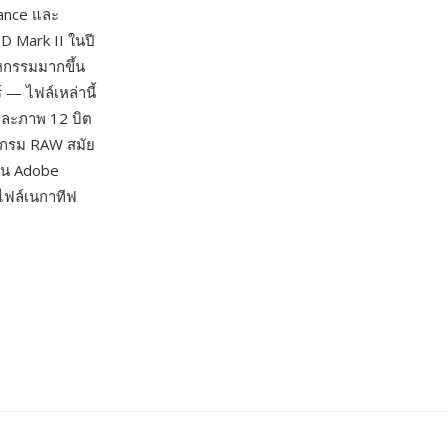
ance และ
1D Mark II ในปี
หกรรมมากขึ้น
— ไฟล์เหล่านี้
 และภาพ 12 บิต
รแกรม RAW สมัย
้ใน Adobe
ไฟล์เนกาทีฟ