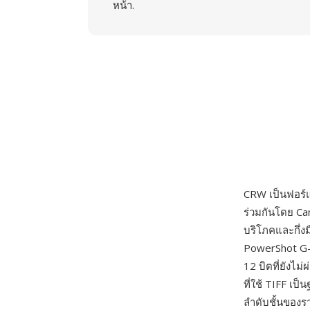
หน้า.
CRW เป็นฟอร์แ
ร่วมกันโดย Ca
บริโภคและกึ่ง
PowerShot G-
12 บิตที่ยังไ
ที่ใช้ TIFF เป
ลำดับชั้นของ