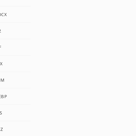
OCX
2
F
CX
BM
EBP
TS
RZ