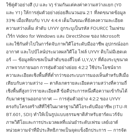
ใช้คู่ตัวอย่างสี (U และ V) ร่วมกันแต่คงค่าความสว่างแยก (Y0
และ Y1) ให้การสุ่มตัวอย่างย่อยสีแนวนอน 2:1 ที่ลดขนาดข้อมูล
33% เมื่อเทียบกับ YUV 4:4:4 เต็มในขณะที่ยังคงความละเอียด
ความสว่างเต็ม ลำดับ UYVY ถูกระบุเป็นรหัส FOURCC ในเฟรม
เวิร์ก Video for Windows และ DirectShow ของ Microsoft
และใช้กันทั่วไปในการ์ดจับภาพวิดีโอระดับมืออาชีพ อุปกรณ์ออก
อากาศ และไปป์ไลน์ประมวลผลวิดีโอ ไฟล์ UYVY ดิบไม่มีเฮดเด
อร์ — ข้อมูลพิกเซลเป็นลำดับของสี่ไบต์ U,Y,V,Y ที่ต้องระบุขนาด
ภาพจากภายนอก การสุ่มตัวอย่างย่อย 4:2:2 ใช้ประโยชน์จาก
ความละเอียดเชิงพื้นที่ที่ต่ำกว่าของระบบการมองเห็นสำหรับสีเมื่อ
เทียบกับความสว่าง — ตาสังเกตรายละเอียดความสว่างที่ความถี่
เชิงพื้นที่สูงกว่ารายละเอียดสี ข้อดีประการหนึ่งคือความเข้ากันได้
กับมาตรฐานออกอากาศ — การสุ่มตัวอย่าง 4:2:2 ของ UYVY
ตรงกับโครงสร้างสีที่ใช้ในมาตรฐานวิดีโอระดับมืออาชีพ (ITU-R
BT.601, SDI) ทำให้เป็นรูปแบบธรรมชาติสำหรับฮาร์ดแวร์จับ
ภาพวิดีโอและการประมวลผลที่แม่นยำระดับเฟรม เลย์เอาต์
หน่วยความจำที่มีประสิทธิภาพเป็นจุดแข็งอีกประการ — การจัด