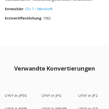
Entwickler
:
ITU-T / Microsoft
Erstveröffentlichung
: 1982
Verwandte Konvertierungen
UYVY in JPEG
UYVY in JPG
UYVY in JP2
UYVY in BMP
UYVY in WBMP
UYVY in GIF