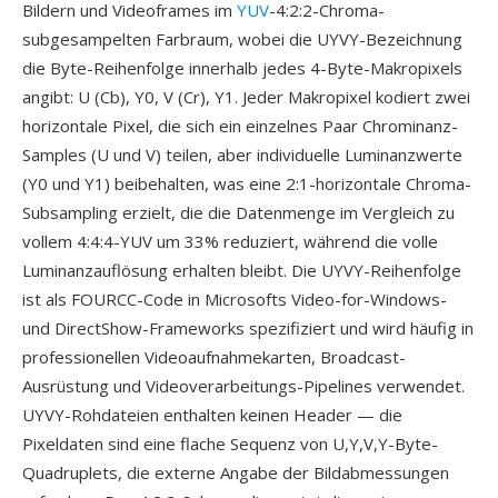
Bildern und Videoframes im
YUV
-4:2:2-Chroma-
subgesampelten Farbraum, wobei die UYVY-Bezeichnung
die Byte-Reihenfolge innerhalb jedes 4-Byte-Makropixels
angibt: U (Cb), Y0, V (Cr), Y1. Jeder Makropixel kodiert zwei
horizontale Pixel, die sich ein einzelnes Paar Chrominanz-
Samples (U und V) teilen, aber individuelle Luminanzwerte
(Y0 und Y1) beibehalten, was eine 2:1-horizontale Chroma-
Subsampling erzielt, die die Datenmenge im Vergleich zu
vollem 4:4:4-YUV um 33% reduziert, während die volle
Luminanzauflösung erhalten bleibt. Die UYVY-Reihenfolge
ist als FOURCC-Code in Microsofts Video-for-Windows-
und DirectShow-Frameworks spezifiziert und wird häufig in
professionellen Videoaufnahmekarten, Broadcast-
Ausrüstung und Videoverarbeitungs-Pipelines verwendet.
UYVY-Rohdateien enthalten keinen Header — die
Pixeldaten sind eine flache Sequenz von U,Y,V,Y-Byte-
Quadruplets, die externe Angabe der Bildabmessungen