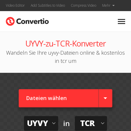
Video Editor
Add Subtitles to Video
Compress Video
Mehr
UYVY-zu-TCR-Konverter
Wandeln Sie Ihre uyvy-Dateien online & kostenlos
in tcr um
Dateien wählen
UYVY
TCR
in