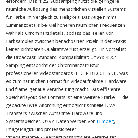
erfordern. Das 4:2:2-Subsampling nutzt die geringere
räumliche Auflösung des menschlichen visuellen Systems
für Farbe im Vergleich zu Helligkeit: Das Auge nimmt
Luminanzdetails bei viel höheren räumlichen Frequenzen
wahr als Chrominanzdetails, sodass das Teilen von
Farbsamples zwischen benachbarten Pixeln in der Praxis
keinen sichtbaren Qualitätsverlust erzeugt. Ein Vorteil ist
die Broadcast-Standard-Kompatibilität: UYVYs 4:2:2-
Sampling entspricht der Chrominanzstruktur
professioneller Videostandards (ITU-R BT.601, SDI), was
es zum natürlichen Format für Videoaufnahme-Hardware
und frame-genaue Verarbeitung macht. Das effiziente
Speicherlayout des Formats ist eine weitere Stärke — die
gepackte Byte-Anordnung ermöglicht schnelle DMA-
Transfers zwischen Aufnahme-Hardware und
Systemspeicher. UYVY-Daten werden von
FFmpeg
,
ImageMagick und professioneller
Videoaufnahme-/Bearbeitungssoftware verarbeitet.