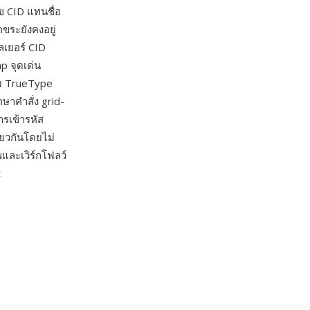
ข CID แทนชื่อ
ขระยังคงอยู่
เลเยอร์ CID
p จุดเด่น
บ TrueType
กษาคำสั่ง grid-
ารเข้ารหัส
ยวกันโดยไม่
และเวิร์กโฟลว์
t