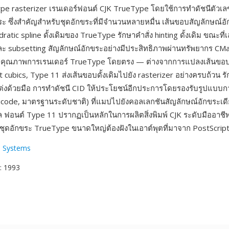
pe rasterizer เรนเดอร์ฟอนต์ CJK TrueType โดยใช้การทำดัชนีตัวเล
ระ ซึ่งสำคัญสำหรับชุดอักขระที่มีจำนวนหลายหมื่น เส้นขอบสัญลักษณ์อัก
atic spline ดั้งเดิมของ TrueType รักษาคำสั่ง hinting ดั้งเดิม ขณะที่
และ subsetting สัญลักษณ์อักขระอย่างมีประสิทธิภาพผ่านทรัพยากร CMa
ือคุณภาพการเรนเดอร์ TrueType โดยตรง — ต่างจากการแปลงเส้นขอ
t cubics, Type 11 ส่งเส้นขอบดั้งเดิมไปยัง rasterizer อย่างครบถ้วน รั
ับแต่งด้วยมือ การทำดัชนี CID ให้ประโยชน์อีกประการโดยรองรับรูปแบบก
ode, มาตรฐานระดับชาติ) ที่แมปไปยังคอลเลกชันสัญลักษณ์อักขระเดี
ูล ฟอนต์ Type 11 ปรากฏเป็นหลักในการผลิตสิ่งพิมพ์ CJK ระดับมืออาชีพ
่ชุดอักขระ TrueType ขนาดใหญ่ต้องฝังในเอาต์พุตที่มาจาก PostScrip
 Systems
: 1993