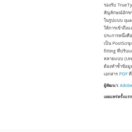
รองรับ TrueTy
สัญลักษณ์อักข
ในรูปแบบ quadr
ให้การเข้าถึง
ประการหนึ่งค
เป็น PostScrip
fitting ที่ปร
หลายแบบ (Unic
ต้องทำซ้ำข้อม
เอกสาร
PDF
ที
ผู้พัฒนา
:
Adobe
เผยแพร่ครั้งแรก