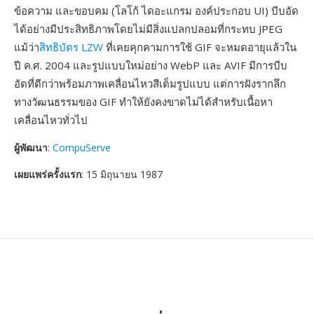
ข้อความ และขอบคม (โลโก้ ไดอะแกรม องค์ประกอบ UI) บีบอัด
ได้อย่างมีประสิทธิภาพโดยไม่มีสิ่งแปลกปลอมที่กระทบ JPEG
แม้ว่า
สิทธิบัตร LZW
ที่เคยคุกคามการใช้ GIF จะหมดอายุแล้วใน
ปี ค.ศ. 2004 และรูปแบบใหม่อย่าง WebP และ AVIF มีการบีบ
อัดที่ดีกว่าพร้อมภาพเคลื่อนไหวสีเต็มรูปแบบ แต่การฝังรากลึก
ทางวัฒนธรรมของ GIF ทำให้ยังคงขาดไม่ได้สำหรับเนื้อหา
เคลื่อนไหวทั่วไป
ผู้พัฒนา
:
CompuServe
เผยแพร่ครั้งแรก
: 15 มิถุนายน 1987