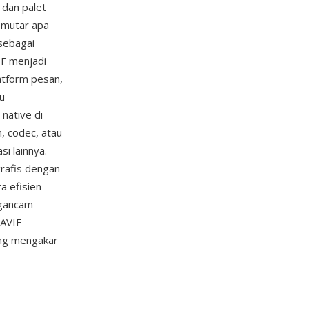
dan palet
emutar apa
 sebagai
IF menjadi
atform pesan,
u
native di
n, codec, atau
i lainnya.
rafis dengan
a efisien
gancam
 AVIF
ang mengakar