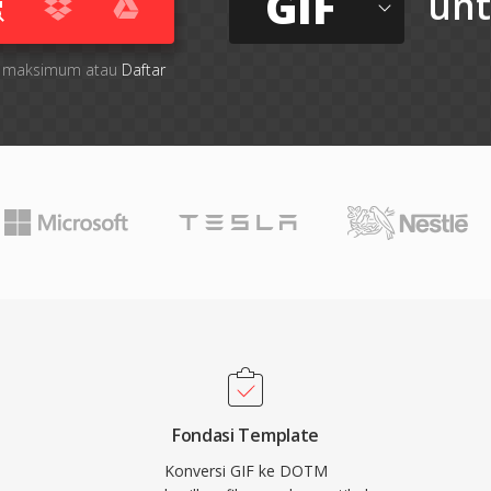
GIF
un
file maksimum atau
Daftar
Fondasi Template
Konversi GIF ke DOTM