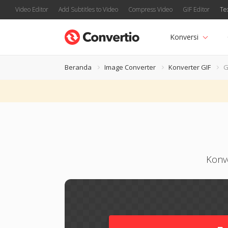
Video Editor
Add Subtitles to Video
Compress Video
GIF Editor
Te
Konversi
Beranda
Image Converter
Konverter GIF
G
Konv