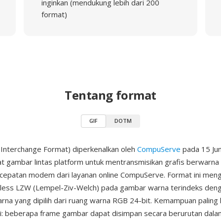
inginkan (mendukung lebih dari 200
format)
Tentang format
GIF
DOTM
 Interchange Format) diperkenalkan oleh
CompuServe
pada 15 Ju
t gambar lintas platform untuk mentransmisikan grafis berwarna 
ecepatan modem dari layanan online CompuServe. Format ini men
sless LZW (Lempel-Ziv-Welch) pada gambar warna terindeks deng
rna yang dipilih dari ruang warna RGB 24-bit. Kemampuan paling 
i: beberapa frame gambar dapat disimpan secara berurutan dalam 