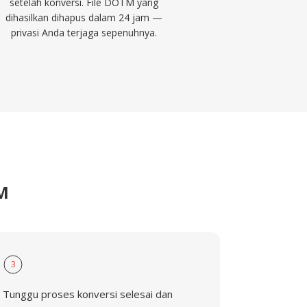
setelah konversi. File DOTM yang
dihasilkan dihapus dalam 24 jam —
privasi Anda terjaga sepenuhnya.
M
3
Tunggu proses konversi selesai dan