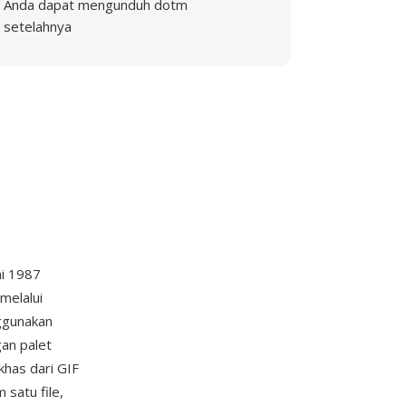
Anda dapat mengunduh dotm
setelahnya
ni 1987
melalui
ggunakan
an palet
khas dari GIF
satu file,