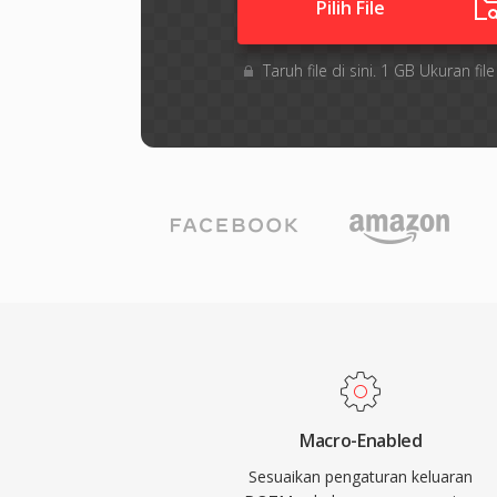
Pilih File
Taruh file di sini. 1 GB Ukuran 
Macro-Enabled
Sesuaikan pengaturan keluaran