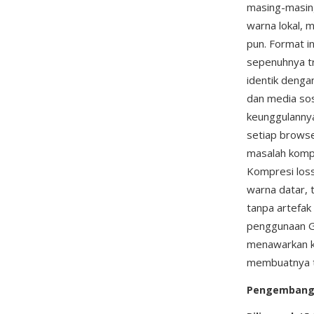
masing-masin
warna lokal, 
pun. Format i
sepenuhnya tr
identik denga
dan media sos
keunggulannya
setiap browser
masalah kompat
Kompresi loss
warna datar, 
tanpa artefa
penggunaan GI
menawarkan ko
membuatnya te
Pengemban