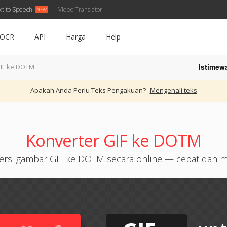
xt to Speech
Video Translator
OCR
API
Harga
Help
Istimew
IF ke DOTM
Apakah Anda Perlu Teks Pengakuan?
Mengenali teks
Konverter GIF ke DOTM
ersi gambar GIF ke DOTM secara online — cepat dan 