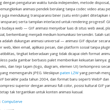
g dengan pengaturan waktu tunda independen, metode disposal, 
memungkinkan animasi pendek berulang tanpa codec video atau p
ni juga mendukung transparansi biner (satu entri palet ditetapkan
ansparan) serta tampilan interlaced untuk rendering progresif. G
n budaya web — GIF animasi menyebar luas di situs web awal, pl
ial, berkembang menjadi medium komunikasi tersendiri. Salah sat
 adalah dukungan animasi universal — animasi GIF diputar secara 
 web, klien email, aplikasi pesan, dan platform sosial tanpa plugi
ibilitas, tingkat keberadaan yang tidak dicapai oleh format animas
less pada gambar berbasis palet memberikan kekuatan lainnya: g
teks, dan tepi tajam (logo, diagram, elemen UI) terkompresi secar
k yang memengaruhi JPEG. Meskipun
paten LZW
yang pernah men
F berakhir pada tahun 2004, dan format baru seperti WebP dan
mpresi superior dengan animasi full-color, posisi kultural GIF y
tap tak tergantikan untuk konten animasi kasual.
g
:
CompuServe