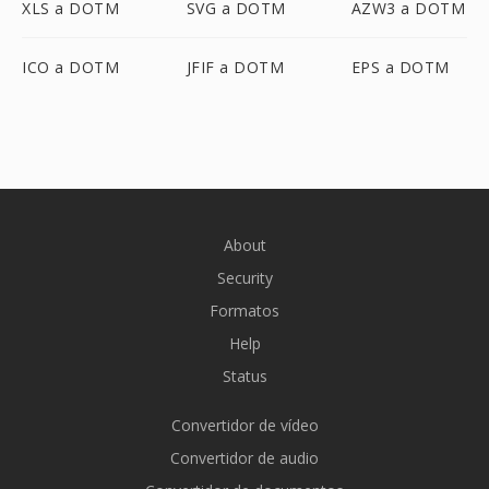
XLS a DOTM
SVG a DOTM
AZW3 a DOTM
ICO a DOTM
JFIF a DOTM
EPS a DOTM
About
Security
Formatos
Help
Status
Convertidor de vídeo
Convertidor de audio