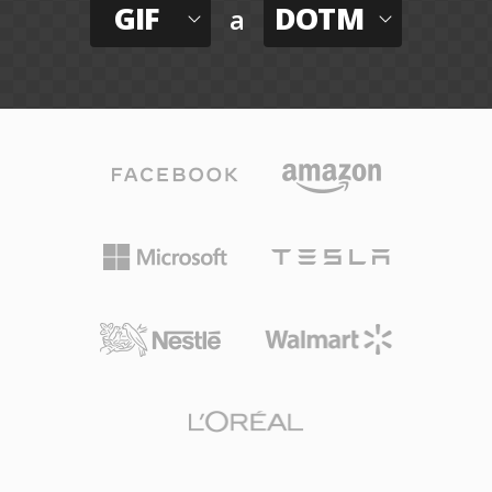
GIF
DOTM
a