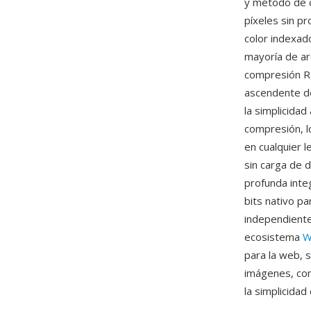
y método de c
píxeles sin p
color indexado
mayoría de ar
compresión RL
ascendente de 
la simplicidad
compresión, l
en cualquier 
sin carga de d
profunda inte
bits nativo p
independiente
ecosistema
W
para la web, 
imágenes, co
la simplicidad