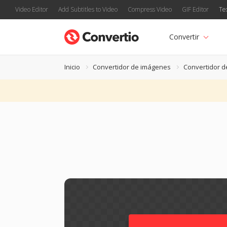
Video Editor
Add Subtitles to Video
Compress Video
GIF Editor
Te
Convertir
Inicio
Convertidor de imágenes
Convertidor 