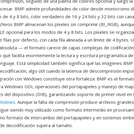
ompresión, seguido de una paleta de colores opcional y luego la
rocesar. BMP admite profundidades de color desde monocromo de
 de 4 y 8 bits, color verdadero de 16 y 24 bits y 32 bits con canal
chivos BMP almacenan los píxeles sin comprimir (BI_RGB), aunqu
E opcional para los modos de 4 y 8 bits. Los píxeles se organiz
filas por defecto, con cada fila alineada a un límite de 4 bytes. 
 absoluta — el formato carece de capas complejas de codificación,
o qué facilita enormemente la lectura y escritura programática d
lenguaje. Está simplicidad también significa qué las imágenes BMP
ecodificación, algo útil cuando la latencia de descompresión impor
gración con Windows constituye otra fortaleza: BMP es el forma
ara Windows GDI, operaciones del portapapeles y manejo de map
s del dispositivo (DIB), garantizando soporte de primer nivel en 
indows
. Aunque la falta de compresión produce archivos grande
sigue siendo muy utilizado como formato intermedio en procesam
mo formato de intercambio del portapapeles y en sistemas emb
 de decodificación supera al tamaño.