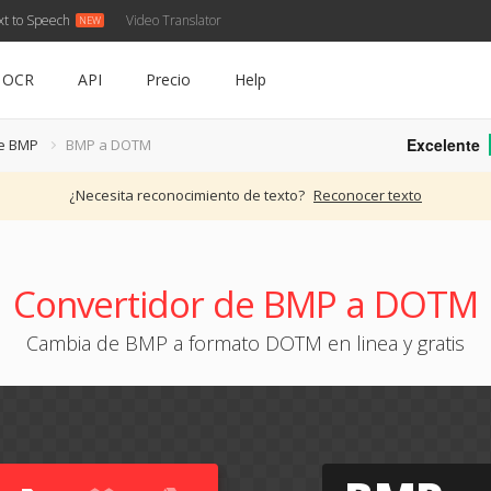
xt to Speech
Video Translator
OCR
API
Precio
Help
Excelente
de BMP
BMP a DOTM
¿Necesita reconocimiento de texto?
Reconocer texto
Convertidor de BMP a DOTM
Cambia de BMP a formato DOTM en linea y gratis