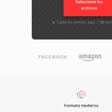
Seleccione los
archivos
Suelte los archivos aquí. 1 GB t
Formato moderno