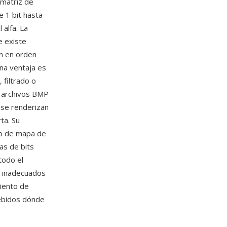
 matriz de
 1 bit hasta
 alfa. La
e existe
an en orden
Una ventaja es
 filtrado o
e archivos BMP
 se renderizan
ta. Su
to de mapa de
as de bits
todo el
s inadecuados
iento de
ebidos dónde