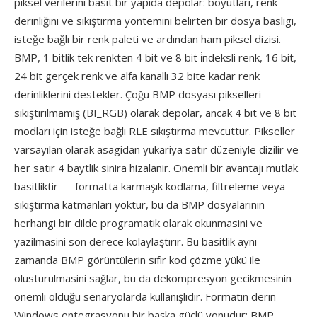
piksel verilerini basit bir yapıda depolar: boyutları, renk
derinliğini ve sıkıştırma yöntemini belirten bir dosya basligi,
isteğe bağlı bir renk paleti ve ardından ham piksel dizisi.
BMP, 1 bitlik tek renkten 4 bit ve 8 bit i̇ndeksli renk, 16 bit,
24 bit gerçek renk ve alfa kanallı 32 bite kadar renk
derinliklerini destekler. Çoğu BMP dosyası pikselleri
sıkıştırılmamış (BI_RGB) olarak depolar, ancak 4 bit ve 8 bit
modları için isteğe bağlı RLE sıkıştırma mevcuttur. Pikseller
varsayılan olarak asagidan yukariya satır düzeniyle dizilir ve
her satır 4 baytlik sinira hizalanir. Önemli bir avantajı mutlak
basitliktir — formatta karmaşık kodlama, filtreleme veya
sıkıştırma katmanları yoktur, bu da BMP dosyalarının
herhangi bir dilde programatik olarak okunmasini ve
yazilmasini son derece kolaylaştırır. Bu basitlik aynı
zamanda BMP görüntülerin sıfır kod çözme yükü ile
olusturulmasini sağlar, bu da dekompresyon gecikmesinin
önemli olduğu senaryolarda kullanışlıdır. Formatın derin
Windows entegrasyonu bir başka güçlü yonudur: BMP,