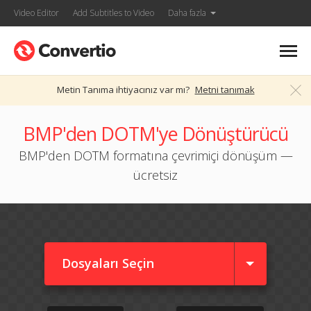
Video Editor
Add Subtitles to Video
Daha fazla
Metin Tanıma ihtiyacınız var mı?
Metni tanımak
BMP'den DOTM'ye Dönüştürücü
BMP'den DOTM formatına çevrimiçi dönüşüm —
ücretsiz
Dosyaları Seçin