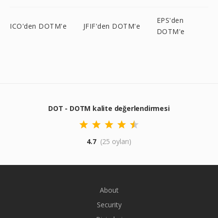
EPS'den
ICO'den DOTM'e
JFIF'den DOTM'e
DOTM'e
DOT - DOTM kalite değerlendirmesi
4.7
(25 oyları)
About
Security