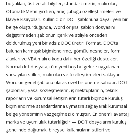
boşlukları, üst ve alt bilgiler, standart metin, makrolar,
OtomatikMetin girdileri, araç çubuğu özelleştirmeleri ve
klavye kısayolları. Kullanıcı bir DOT şablonuna dayalı yeni bir
belge oluşturduğunda, Word orijinal şablon dosyasını
değiştirmeden şablonun içerik ve stiliyle önceden
doldurulmuş yeni bir adsız DOC üretir. Format, DOC'ta
bulunan karmaşık biçimlendirme, gömülü nesneler, form
alanları ve VBA makro kodu dahil her özelliği destekler.
Normal.dot dosyası, tüm yeni boş belgelere uygulanan
varsayılan stilleri, makroları ve özelleştirmeleri saklayan
Word'ün genel şablonu olarak özel bir öneme sahiptir. DOT
şablonları, yasal sözleşmelerin, iş mektuplarının, teknik
raporların ve kurumsal iletişimlerin tutarlı biçimde kuruluş
biçimlendirme standartlarına uymasını sağlayarak kurumsal
belge yönetiminin vazgeçilmezi olmuştur. En önemli avantajı
marka ve uyumluluk tutarlılığıdır — DOT dosyalarını kuruluş
genelinde dağıtmak, bireysel kullanıcıların stilleri ve