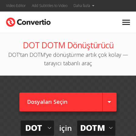
Video Editor
Add Subtitles to Video
Daha fazla
DOT DOTM Dönüştürücü
DOT'tan DOTM'ye dönüştürme artık çok kolay —
tarayıcı tabanlı araç
Dosyaları Seçin
DOT
DOTM
için