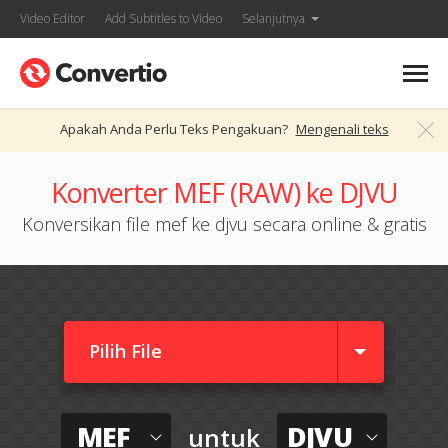
Video Editor
Add Subtitles to Video
Selanjutnya
Apakah Anda Perlu Teks Pengakuan?
Mengenali teks
Konverter MEF (RAW) ke DJVU
Konversikan file mef ke djvu secara online & gratis
Pilih File
MEF
DJVU
untuk