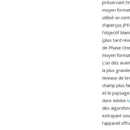
préservant l'
moyen format 
utilisé un co
d'aperçus JPE
l'objectif Mam
(plus tard ré
de Phase One
moyen format,
L'un dès avan
la plus grand
niveaux de bru
champ plus fa
et le paysage.
dans Adobe
L
dès algorithm
extrayant sou
l'appareil offra