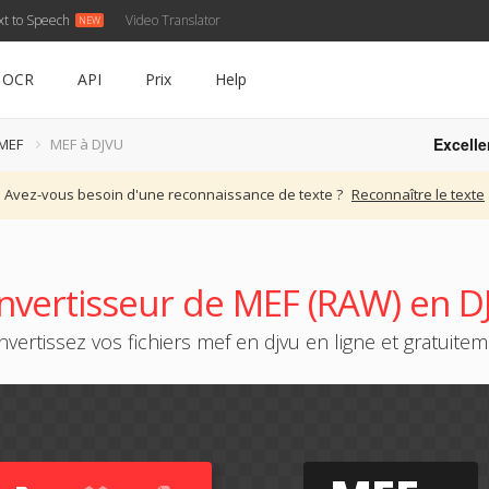
xt to Speech
Video Translator
OCR
API
Prix
Help
Excelle
 MEF
MEF à DJVU
Avez-vous besoin d'une reconnaissance de texte ?
Reconnaître le texte
nvertisseur de MEF (RAW) en D
vertissez vos fichiers mef en djvu en ligne et gratuite