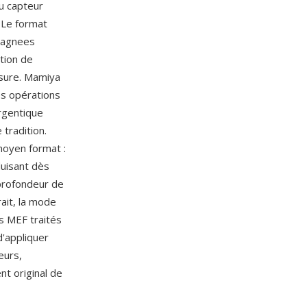
du capteur
 Le format
mpagnees
tion de
esure. Mamiya
es opérations
rgentique
tradition.
moyen format :
duisant dès
 profondeur de
ait, la mode
rs MEF traités
'appliquer
eurs,
nt original de