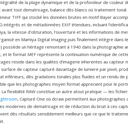
intégralité de la plage dynamique et de la profondeur de couleur 
avant tout dematricage, balance dès blancs où traitement tonal.
nteneur TIFF qui stocké les données brutes en motif Bayer acco
G intégrés et de métadonnées EXIF étendues, incluant l'identifica
iya, la vitesse d'obturation, l'ouverture et les informations de m
organisé en Mamiya Digital Imaging puis finalement intègre dans l
) possède un héritage remontant à 1940 dans la photographie a
 et le format MEF représente la continuation numérique de cette 
tages reside dans les qualites d'imagerie inherentes au capteur 
e surface de capteur capturé davantage de lumiere par pixel, pro
it inférieurs, dès gradations tonales plus fluides et un rendu de
ible que les photographes moyen format apprecient pour le portr
 La flexibilité RAW constitue un autre atout pratique — les fichie
ightroom
, Capturé One où dcraw permettent àux photographes d
es modernes de dematricage et de réduction du bruit à ces capt
vent dès résultats sensiblement meilleurs que ce que le traiteme
it.