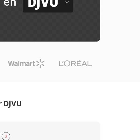
DJVU
en
r DJVU
3