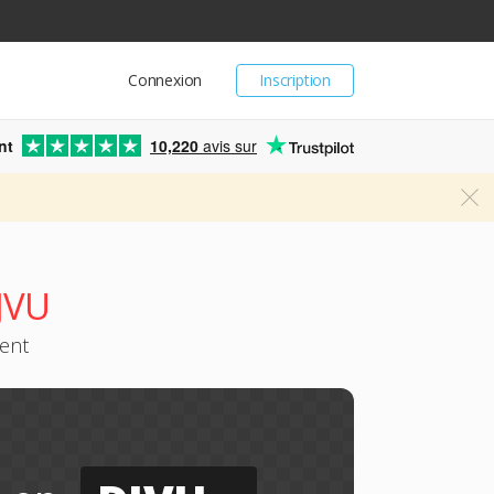
Connexion
Inscription
nt
10,220
avis sur
JVU
ment