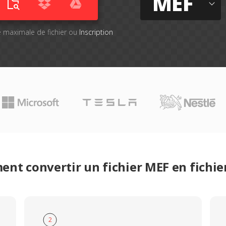
MEF
lle maximale de fichier ou
Inscription
nt convertir un fichier MEF en fichie
2