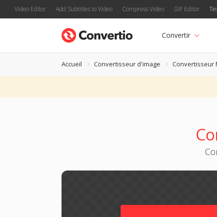
Video Editor
Add Subtitles to Video
Compress Video
GIF Editor
Te
Convertir
Accueil
Convertisseur d'image
Convertisseur
Co
Con