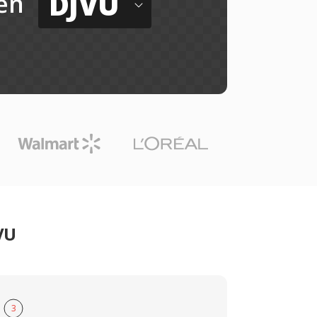
DJVU
ến
VU
3