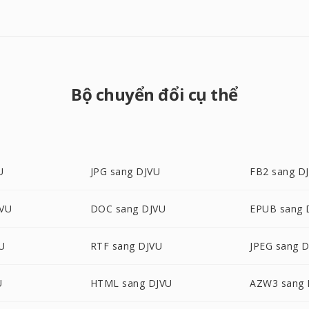
Bộ chuyển đổi cụ thể
U
JPG sang DJVU
FB2 sang D
JVU
DOC sang DJVU
EPUB sang 
U
RTF sang DJVU
JPEG sang 
U
HTML sang DJVU
AZW3 sang 