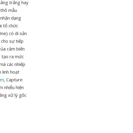
bằng trắng hay
u thô mẫu
 nhận dạng
i tổ chức
ne) có di sản
 cho sự tiếp
 của cảm biến
, tạo ra mức
mà các nhiếp
 linh hoạt
om
, Capture
m nhiễu hiện
năng xử lý gốc