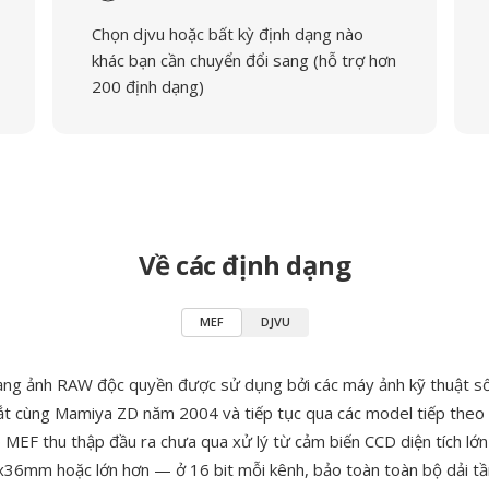
Chọn djvu hoặc bất kỳ định dạng nào
khác bạn cần chuyển đổi sang (hỗ trợ hơn
200 định dạng)
Về các định dạng
MEF
DJVU
ạng ảnh RAW độc quyền được sử dụng bởi các máy ảnh kỹ thuật số
mắt cùng Mamiya ZD năm 2004 và tiếp tục qua các model tiếp the
MEF thu thập đầu ra chưa qua xử lý từ cảm biến CCD diện tích lớ
6mm hoặc lớn hơn — ở 16 bit mỗi kênh, bảo toàn toàn bộ dải tầ