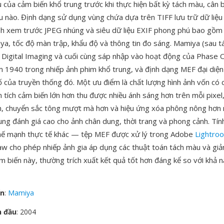
 của cảm biến khổ trung trước khi thực hiện bất kỳ tách màu, cân 
u nào. Định dạng sử dụng vùng chứa dựa trên TIFF lưu trữ dữ liệ
h xem trước JPEG nhúng và siêu dữ liệu EXIF phong phú bao gồm
ya, tốc độ màn trập, khẩu độ và thông tin đo sáng. Mamiya (sau tá
Digital Imaging và cuối cùng sáp nhập vào hoạt động của Phase O
m 1940 trong nhiếp ảnh phim khổ trung, và định dạng MEF đại diện
số của truyền thống đó. Một ưu điểm là chất lượng hình ảnh vốn có
n tích cảm biến lớn hơn thu được nhiều ánh sáng hơn trên mỗi pixel
n, chuyển sắc tông mượt mà hơn và hiệu ứng xóa phông nông hơn 
ung đánh giá cao cho ảnh chân dung, thời trang và phong cảnh. Tính
hế mạnh thực tế khác — tệp MEF được xử lý trong Adobe
Lightro
w cho phép nhiếp ảnh gia áp dụng các thuật toán tách màu và giả
m biến này, thường trích xuất kết quả tốt hơn đáng kể so với khả 
ển
:
Mamiya
n đầu
: 2004