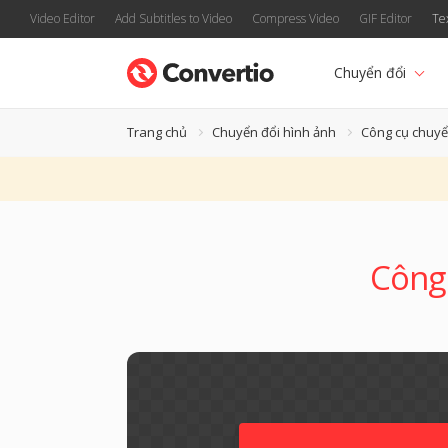
Video Editor
Add Subtitles to Video
Compress Video
GIF Editor
Te
Chuyển đổi
Trang chủ
Chuyển đổi hình ảnh
Công cụ chuyể
Công 