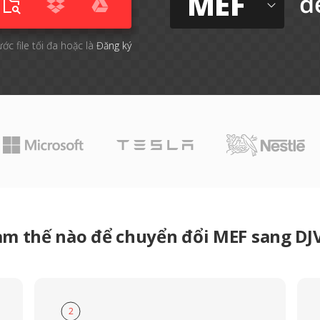
MEF
đ
ước file tối đa hoặc là
Đăng ký
àm thế nào để chuyển đổi MEF sang DJ
2