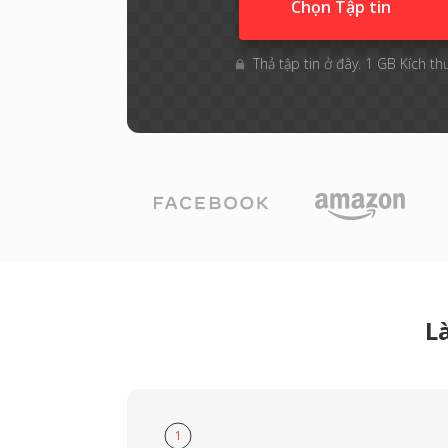
Chọn Tập tin
Thả tập tin ở đây. 1 GB Kích th
L
1