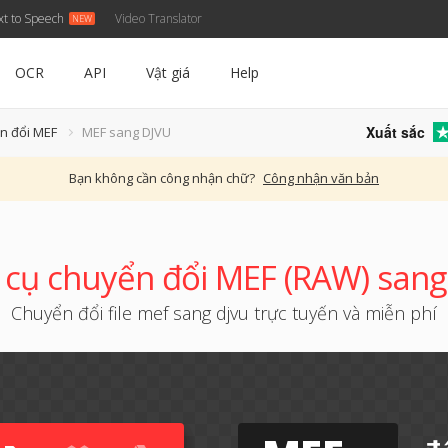
xt to Speech
Video Translator
OCR
API
Vật giá
Help
Xuất sắc
n đổi MEF
MEF sang DJVU
Bạn không cần công nhận chữ?
Công nhận văn bản
cụ chuyển đổi MEF (RAW) san
Chuyển đổi file mef sang djvu trực tuyến và miễn phí