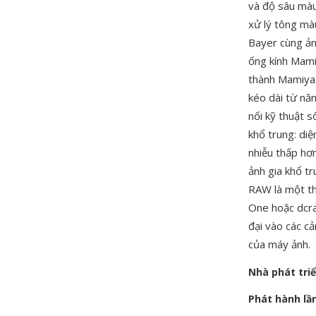
và độ sâu màu
xử lý tông mà
Bayer cùng ản
ống kính Mami
thành Mamiya 
kéo dài từ nă
nối kỹ thuật 
khổ trung: diệ
nhiễu thấp hơ
ảnh gia khổ tr
RAW là một t
One hoặc dcra
đại vào các cả
của máy ảnh.
Nhà phát tri
Phát hành lầ