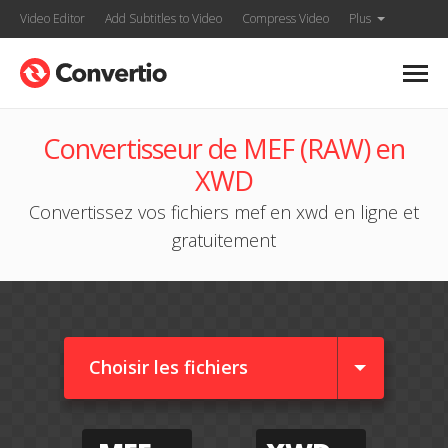
Video Editor
Add Subtitles to Video
Compress Video
Plus
Convertisseur de MEF (RAW) en
XWD
Convertissez vos fichiers mef en xwd en ligne et
gratuitement
Choisir les fichiers