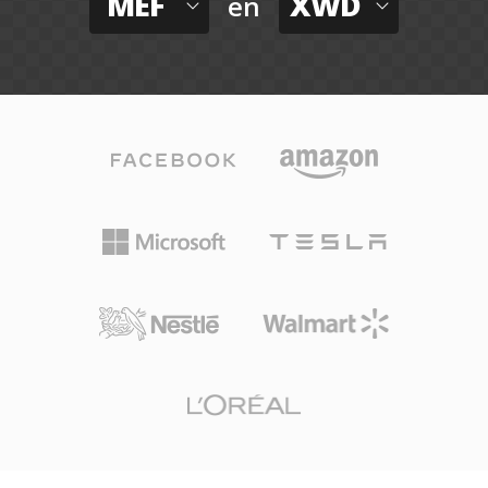
MEF
XWD
en