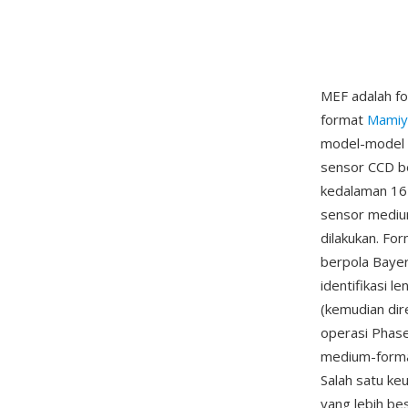
MEF adalah f
format
Mamiy
model-model b
sensor CCD b
kedalaman 16 
sensor mediu
dilakukan. Fo
berpola Baye
identifikasi 
(kemudian dir
operasi Phase
medium-format
Salah satu ke
yang lebih be