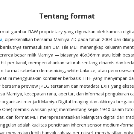
Tentang format
ormat gambar RAW proprietary yang digunakan oleh kamera digit
a
, diperkenalkan bersama Mamiya ZD pada tahun 2004 dan dilanju
erikutnya termasuk seri DM. File MEF menangkap keluaran ment
erarea besar milik Mamiya — biasanya 48x36mm atau lebih besa
bit per kanal, mempertahankan seluruh rentang dinamis dan ked
m-format sebelum demosaicing, white balance, atau pemrosesan 
rmat ini menggunakan kontainer berbasis TIFF yang menyimpan d
r bersama preview JPEG tertanam dan metadata EXIF yang ekste
lensa Mamiya, kecepatan rana, apertur, dan informasi pengukuran 
eorganisasi menjadi Mamiya Digital Imaging dan akhirnya bergab
 One) memiliki warisan yang membentang sejak 1940 dalam fotog
, dan format MEF merepresentasikan kelanjutan digital dari tradi
unggulan adalah kualitas pencitraan inheren sensor medium-forma
sar menangkap lebih banyak cahaya per piksel, menghasilkan noise