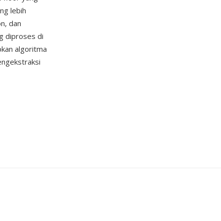
ng lebih
on, dan
g diproses di
kan algoritma
engekstraksi