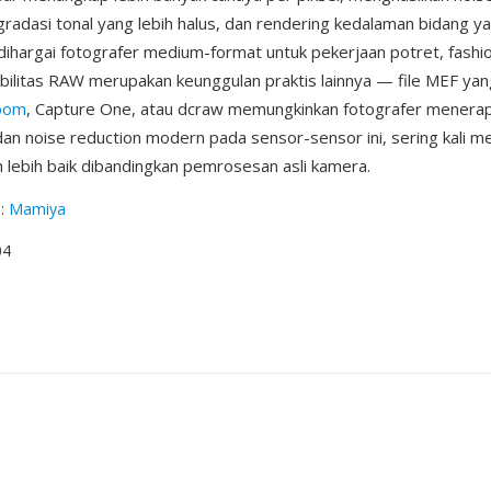
 gradasi tonal yang lebih halus, dan rendering kedalaman bidang ya
dihargai fotografer medium-format untuk pekerjaan potret, fashi
sibilitas RAW merupakan keunggulan praktis lainnya — file MEF yan
room
, Capture One, atau dcraw memungkinkan fotografer menerap
an noise reduction modern pada sensor-sensor ini, sering kali m
uh lebih baik dibandingkan pemrosesan asli kamera.
g
:
Mamiya
04