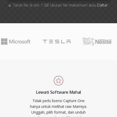
Taruh file di sini. 1 GB Ukuran file maksimum atau
Daftar
Lewati Software Mahal
Tidak perlu lisensi Capture One
hanya untuk melihat raw Mamiya.
Unggah, pilih format, dan unduh