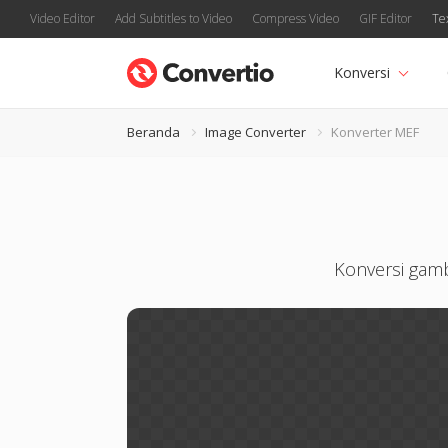
Video Editor
Add Subtitles to Video
Compress Video
GIF Editor
Te
Konversi
Beranda
Image Converter
Konverter MEF
Konversi gamb