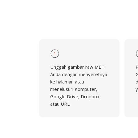
1
Unggah gambar raw MEF
P
Anda dengan menyeretnya
G
ke halaman atau
d
menelusuri Komputer,
y
Google Drive, Dropbox,
atau URL.