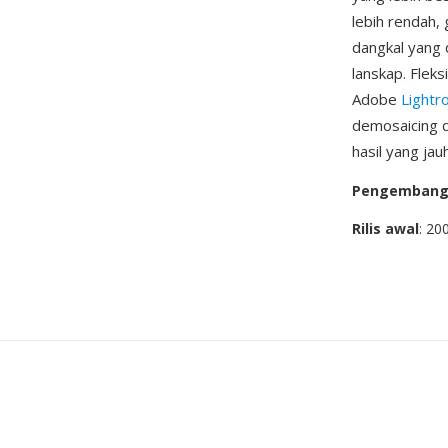
lebih rendah,
dangkal yang 
lanskap. Flek
Adobe
Light
demosaicing d
hasil yang ja
Pengemban
Rilis awal
: 20