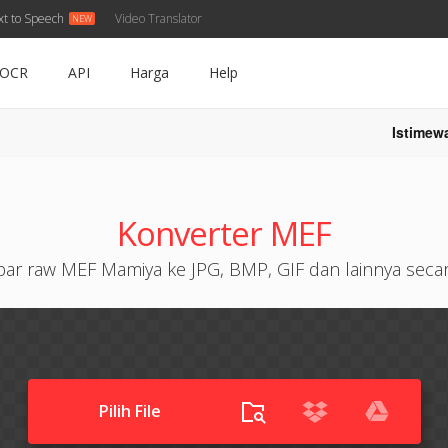
xt to Speech
Video Translator
OCR
API
Harga
Help
Istimew
Konverter MEF
ar raw MEF Mamiya ke JPG, BMP, GIF dan lainnya secara
Pilih File