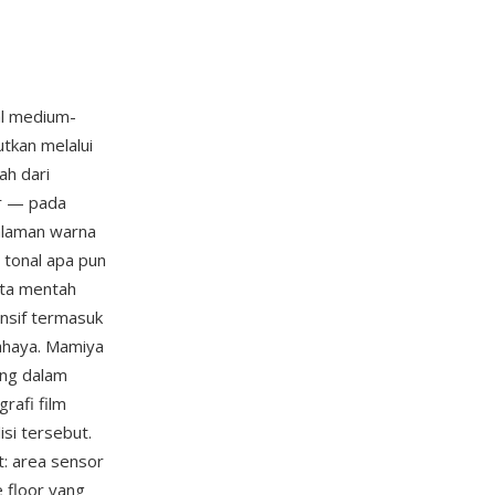
al medium-
tkan melalui
ah dari
r — pada
alaman warna
tonal apa pun
ata mentah
nsif termasuk
cahaya. Mamiya
ung dalam
rafi film
si tersebut.
t: area sensor
 floor yang