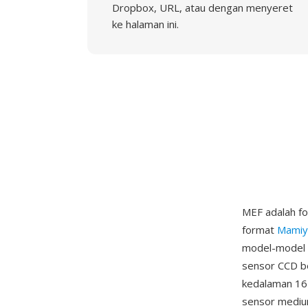
Dropbox, URL, atau dengan menyeret
ke halaman ini.
MEF adalah f
format
Mamiy
model-model b
sensor CCD b
kedalaman 16 
sensor mediu