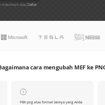
 file maksimum atau
Daftar
Bagaimana cara mengubah MEF ke PN
2
Pilih png atau format lainnya yang Anda