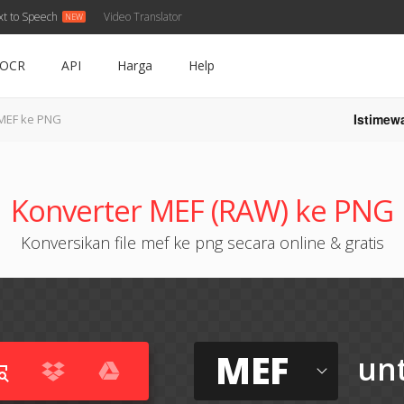
xt to Speech
Video Translator
OCR
API
Harga
Help
Istimew
MEF ke PNG
Konverter MEF (RAW) ke PNG
Konversikan file mef ke png secara online & gratis
MEF
un