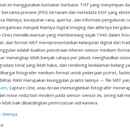
rmat ini menggunakan kontainer berbasis TIFF yang menyimpan d
r bersama preview JPEG tertanam dan metadata EXIF yang ekste
lensa Mamiya, kecepatan rana, apertur, dan informasi pengukuran 
eorganisasi menjadi Mamiya Digital Imaging dan akhirnya bergab
 One) memiliki warisan yang membentang sejak 1940 dalam fotog
, dan format MEF merepresentasikan kelanjutan digital dari tradi
unggulan adalah kualitas pencitraan inheren sensor medium-forma
sar menangkap lebih banyak cahaya per piksel, menghasilkan noise
 gradasi tonal yang lebih halus, dan rendering kedalaman bidang ya
dihargai fotografer medium-format untuk pekerjaan potret, fashi
sibilitas RAW merupakan keunggulan praktis lainnya — file MEF yan
room
, Capture One, atau dcraw memungkinkan fotografer menerap
an noise reduction modern pada sensor-sensor ini, sering kali m
uh lebih baik dibandingkan pemrosesan asli kamera.
g
:
Mamiya
04