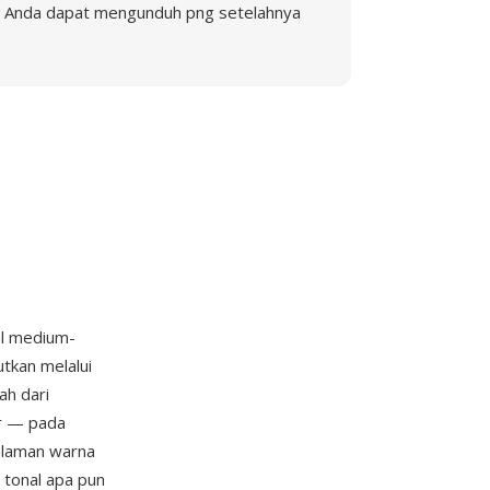
Anda dapat mengunduh png setelahnya
al medium-
tkan melalui
ah dari
r — pada
alaman warna
tonal apa pun