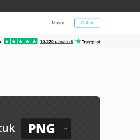
Masuk
Daftar
a
10,220
ulasan di
PNG
tuk