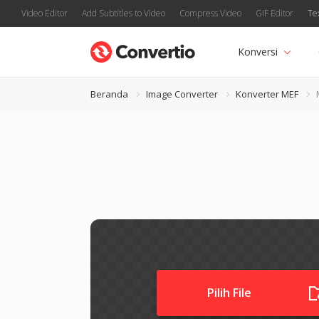
Video Editor
Add Subtitles to Video
Compress Video
GIF Editor
Te
Konversi
Beranda
Image Converter
Konverter MEF
Pilih File