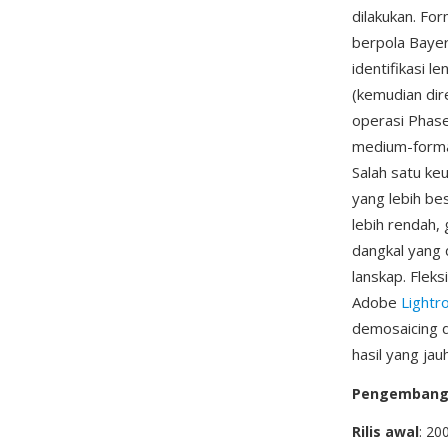
dilakukan. Fo
berpola Baye
identifikasi 
(kemudian dir
operasi Phase
medium-format
Salah satu ke
yang lebih be
lebih rendah,
dangkal yang 
lanskap. Flek
Adobe
Light
demosaicing d
hasil yang ja
Pengemban
Rilis awal
: 20