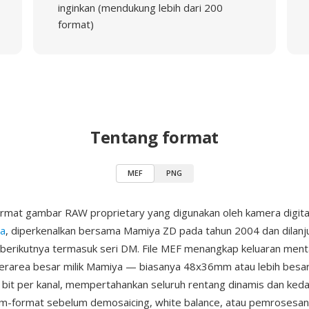
inginkan (mendukung lebih dari 200
format)
Tentang format
MEF
PNG
ormat gambar RAW proprietary yang digunakan oleh kamera digit
a
, diperkenalkan bersama Mamiya ZD pada tahun 2004 dan dilanju
erikutnya termasuk seri DM. File MEF menangkap keluaran ment
erarea besar milik Mamiya — biasanya 48x36mm atau lebih besa
bit per kanal, mempertahankan seluruh rentang dinamis dan ked
m-format sebelum demosaicing, white balance, atau pemrosesan 