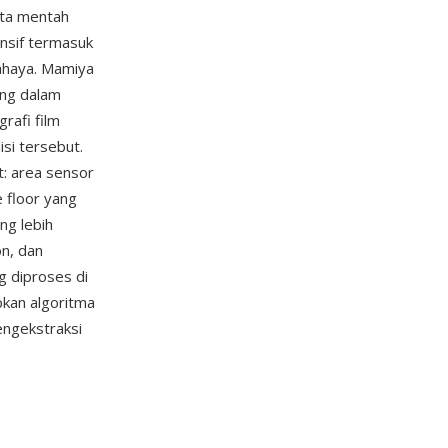
ata mentah
nsif termasuk
cahaya. Mamiya
ung dalam
rafi film
si tersebut.
t: area sensor
 floor yang
ng lebih
on, dan
g diproses di
kan algoritma
engekstraksi