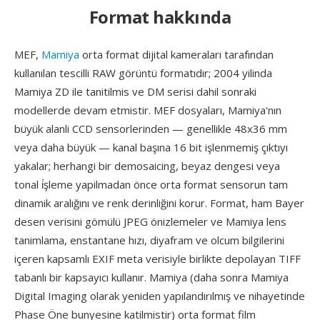
Format hakkında
MEF,
Mamiya
orta format dijital kameraları tarafından
kullanılan tescilli RAW görüntü formatıdır; 2004 yilinda
Mamiya ZD ile tanitilmis ve DM serisi dahil sonraki
modellerde devam etmistir. MEF dosyaları, Mamiya'nın
büyük alanli CCD sensorlerinden — genellikle 48x36 mm
veya daha büyük — kanal başına 16 bit işlenmemiş çıktıyı
yakalar; herhangi bir demosaicing, beyaz dengesi veya
tonal i̇şleme yapilmadan önce orta format sensorun tam
dinamik aralığını ve renk derinliğini korur. Format, ham Bayer
desen verisini gömülü JPEG önizlemeler ve Mamiya lens
tanimlama, enstantane hızı, diyafram ve olcum bilgilerini
içeren kapsamlı EXIF meta verisiyle birlikte depolayan TIFF
tabanlı bir kapsayıcı kullanır. Mamiya (daha sonra Mamiya
Digital Imaging olarak yeniden yapılandırılmış ve nihayetinde
Phase Öne bunyesine katilmistir) orta format film