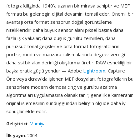
fotografciliginda 1940'a uzanan bir mirasa sahiptir ve MEF
formatı bu gelenegin dijital devamini temsil eder. Önemli bir
avantajı orta format sensorun doğal görüntüleme
nitelikleridir: daha büyük sensör alanı piksel başına daha
fazla ışık yakalar; daha düşük gurultu zeminleri, daha
pürüzsüz tonal geçişler ve orta format fotografcilarin
portre, moda ve manzara calismalarinda degeer verdiği
daha ssi bir alan derinliği oluşturma üretir. RAW esnekliği bir
başka pratik güçlü yondur — Adobe
Lightroom
, Capture
Öne veya dcraw'da işlenen MEF dosyaları, fotografcilarin bu
sensorlere modern demosaicing ve gurultu azaltma
algoritmaları uygulamasına olanak tanır; genellikle kameranin
orijinal islemesinin sunduggundan belirgin ölçüde daha i̇yi
sonuçlar elde edilir.
Geliştirici
:
Mamiya
İlk yayın
: 2004