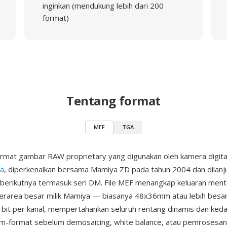
inginkan (mendukung lebih dari 200
format)
Tentang format
MEF
TGA
ormat gambar RAW proprietary yang digunakan oleh kamera digit
a
, diperkenalkan bersama Mamiya ZD pada tahun 2004 dan dilanju
erikutnya termasuk seri DM. File MEF menangkap keluaran ment
erarea besar milik Mamiya — biasanya 48x36mm atau lebih besa
bit per kanal, mempertahankan seluruh rentang dinamis dan ked
m-format sebelum demosaicing, white balance, atau pemrosesan 