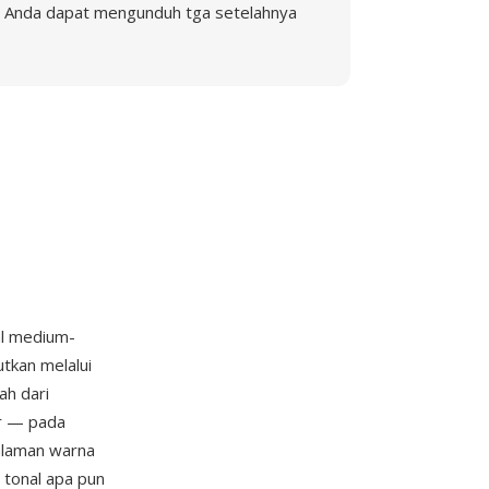
Anda dapat mengunduh tga setelahnya
al medium-
tkan melalui
ah dari
r — pada
alaman warna
tonal apa pun