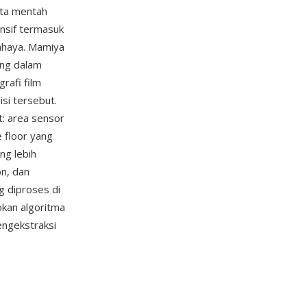
ata mentah
nsif termasuk
cahaya. Mamiya
ung dalam
rafi film
si tersebut.
t: area sensor
 floor yang
ng lebih
on, dan
g diproses di
kan algoritma
engekstraksi