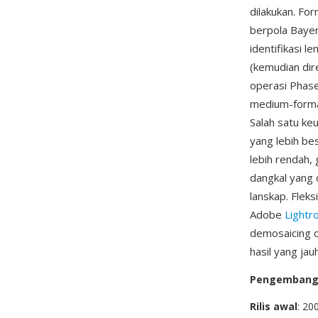
dilakukan. Fo
berpola Baye
identifikasi 
(kemudian dir
operasi Phase
medium-format
Salah satu ke
yang lebih be
lebih rendah,
dangkal yang 
lanskap. Flek
Adobe
Light
demosaicing d
hasil yang ja
Pengemban
Rilis awal
: 20