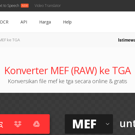
xt to Speech
Video Translator
OCR
API
Harga
Help
Istimew
MEF ke TGA
Konverter MEF (RAW) ke TGA
Konversikan file mef ke tga secara online & gratis
MEF
un