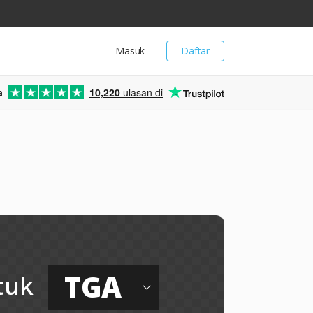
Masuk
Daftar
a
10,220
ulasan di
TGA
tuk