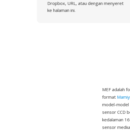
Dropbox, URL, atau dengan menyeret
ke halaman ini.
MEF adalah f
format
Mamiy
model-model b
sensor CCD b
kedalaman 16 
sensor mediu