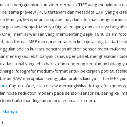
rmat ini menggunakan kontainer berbasis TIFF yang menyimpan d
r bersama preview JPEG tertanam dan metadata EXIF yang ekste
lensa Mamiya, kecepatan rana, apertur, dan informasi pengukuran 
eorganisasi menjadi Mamiya Digital Imaging dan akhirnya bergab
 One) memiliki warisan yang membentang sejak 1940 dalam fotog
, dan format MEF merepresentasikan kelanjutan digital dari tradi
unggulan adalah kualitas pencitraan inheren sensor medium-forma
sar menangkap lebih banyak cahaya per piksel, menghasilkan noise
 gradasi tonal yang lebih halus, dan rendering kedalaman bidang ya
dihargai fotografer medium-format untuk pekerjaan potret, fashi
sibilitas RAW merupakan keunggulan praktis lainnya — file MEF yan
room
, Capture One, atau dcraw memungkinkan fotografer menerap
an noise reduction modern pada sensor-sensor ini, sering kali m
uh lebih baik dibandingkan pemrosesan asli kamera.
g
:
Mamiya
04