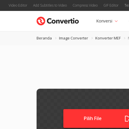
Video Editor
Add Subtitles to Video
Compress Video
GIF Editor
Te
Konversi
Beranda
Image Converter
Konverter MEF
Pilih File