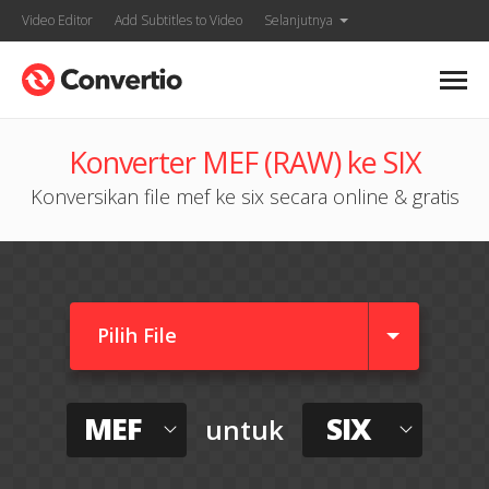
Video Editor
Add Subtitles to Video
Selanjutnya
Konverter MEF (RAW) ke SIX
Konversikan file mef ke six secara online & gratis
Pilih File
MEF
SIX
untuk