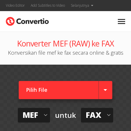
Video Editor
Add Subtitles to Video
Selanjutnya
Konverter MEF (RAW) ke FAX
Konversikan file mef ke fax secara online & gratis
Pilih File
MEF
FAX
untuk