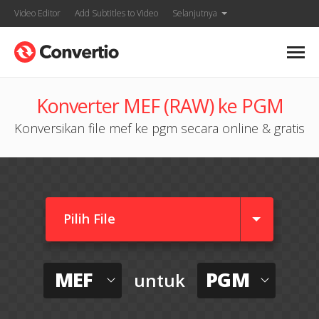
Video Editor
Add Subtitles to Video
Selanjutnya
Konverter MEF (RAW) ke PGM
Konversikan file mef ke pgm secara online & gratis
Pilih File
MEF
PGM
untuk