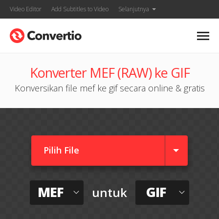
Video Editor
Add Subtitles to Video
Selanjutnya
Konverter MEF (RAW) ke GIF
Konversikan file mef ke gif secara online & gratis
Pilih File
MEF
GIF
untuk