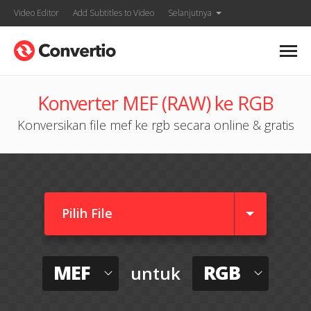
Video Editor
Add Subtitles to Video
Selanjutnya
Konverter MEF (RAW) ke RGB
Konversikan file mef ke rgb secara online & gratis
Pilih File
MEF
RGB
untuk