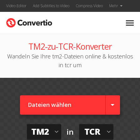
Video Editor
Add Subtitles to Video
Compress Video
Mehr
TM2-zu-TCR-Konverter
Wandeln Sie Ihre tm2-Dateien online & kostenlos
in tcr um
Dateien wählen
TM2
TCR
in