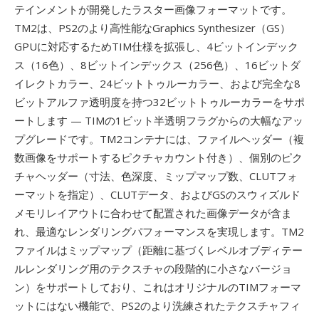
テインメントが開発したラスター画像フォーマットです。
TM2は、PS2のより高性能なGraphics Synthesizer（GS）
GPUに対応するためTIM仕様を拡張し、4ビットインデック
ス（16色）、8ビットインデックス（256色）、16ビットダ
イレクトカラー、24ビットトゥルーカラー、および完全な8
ビットアルファ透明度を持つ32ビットトゥルーカラーをサポ
ートします — TIMの1ビット半透明フラグからの大幅なアッ
プグレードです。TM2コンテナには、ファイルヘッダー（複
数画像をサポートするピクチャカウント付き）、個別のピク
チャヘッダー（寸法、色深度、ミップマップ数、CLUTフォ
ーマットを指定）、CLUTデータ、およびGSのスウィズルド
メモリレイアウトに合わせて配置された画像データが含ま
れ、最適なレンダリングパフォーマンスを実現します。TM2
ファイルはミップマップ（距離に基づくレベルオブディテー
ルレンダリング用のテクスチャの段階的に小さなバージョ
ン）をサポートしており、これはオリジナルのTIMフォーマ
ットにはない機能で、PS2のより洗練されたテクスチャフィ