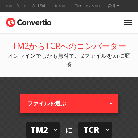
Video Editor
Add Subtitles to Video
Compress Video
詳細
TM2からTCRへのコンバーター
オンラインでしかも無料でtm2ファイルをtcrに変
換
ファイルを選ぶ
TM2
TCR
に