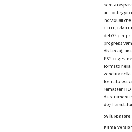
semi-trasparen
un conteggio d
individuali c
CLUT, i dati 
del GS per pre
progressivamen
distanza), una
PS2 di gestire
formato nella 
venduta nella
formato essen
remaster HD e 
da strumenti s
degli emulator
Sviluppatore
Prima versio