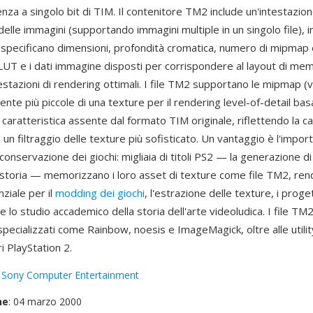
za a singolo bit di TIM. Il contenitore TM2 include un'intestazione
elle immagini (supportando immagini multiple in un singolo file), i
he specificano dimensioni, profondità cromatica, numero di mipmap
CLUT e i dati immagine disposti per corrispondere al layout di me
stazioni di rendering ottimali. I file TM2 supportano le mipmap (v
te più piccole di una texture per il rendering level-of-detail bas
 caratteristica assente dal formato TIM originale, riflettendo la ca
 un filtraggio delle texture più sofisticato. Un vantaggio è l'impor
conservazione dei giochi: migliaia di titoli PS2 — la generazione di
 storia — memorizzano i loro asset di texture come file TM2, ren
ziale per il
modding dei giochi
, l'estrazione delle texture, i proget
lo studio accademico della storia dell'arte videoludica. I file TM2
pecializzati come Rainbow, noesis e ImageMagick, oltre alle utili
i PlayStation 2.
:
Sony Computer Entertainment
ne
: 04 marzo 2000