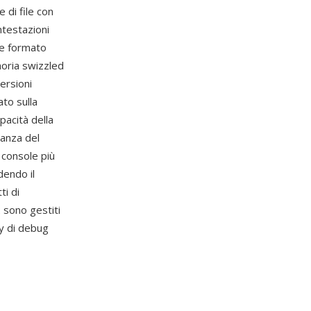
 di file con
ntestazioni
 e formato
moria swizzled
ersioni
ato sulla
pacità della
tanza del
 console più
dendo il
ti di
 sono gestiti
ty di debug