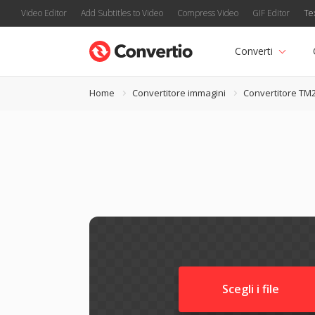
Video Editor
Add Subtitles to Video
Compress Video
GIF Editor
Te
Converti
Home
Convertitore immagini
Convertitore TM
Scegli i file