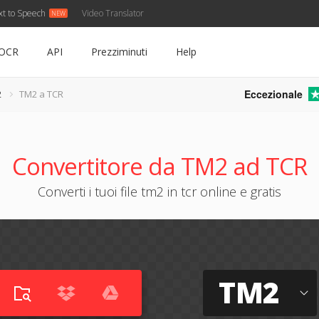
xt to Speech
Video Translator
OCR
API
Prezziminuti
Help
Eccezionale
2
TM2 a TCR
Convertitore da TM2 ad TCR
Converti i tuoi file tm2 in tcr online e gratis
TM2