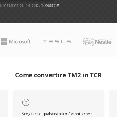
one massima del file oppure
Registrati
Come convertire TM2 in TCR
2
Scegli tcr o qualsiasi altro formato che ti