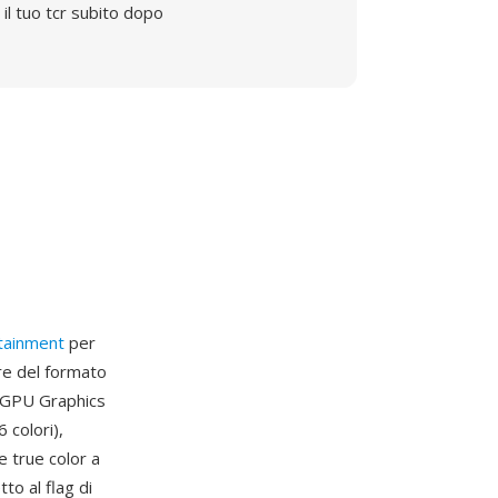
il tuo tcr subito dopo
tainment
per
re del formato
a GPU Graphics
 colori),
 e true color a
to al flag di