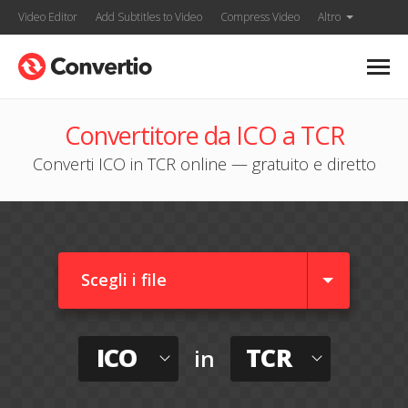
Video Editor
Add Subtitles to Video
Compress Video
Altro
Convertitore da ICO a TCR
Converti ICO in TCR online — gratuito e diretto
Scegli i file
ICO
TCR
in