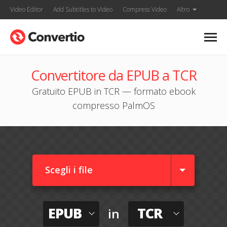
Video Editor
Add Subtitles to Video
Compress Video
Altro
Convertitore da EPUB a TCR
Gratuito EPUB in TCR — formato ebook
compresso PalmOS
Scegli i file
EPUB
TCR
in