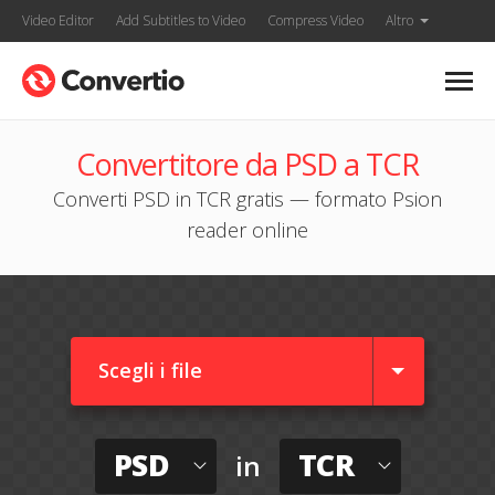
Video Editor
Add Subtitles to Video
Compress Video
Altro
Convertitore da PSD a TCR
Converti PSD in TCR gratis — formato Psion
reader online
Scegli i file
PSD
TCR
in