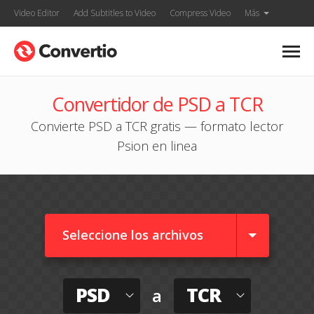
Video Editor
Add Subtitles to Video
Compress Video
Más
Convertidor de PSD a TCR
Convierte PSD a TCR gratis — formato lector
Psion en linea
Seleccione los archivos
PSD
TCR
a