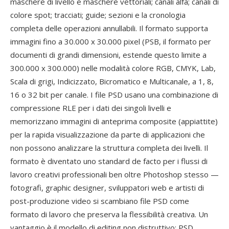
maschere di livello e maschere vettoriali; canali alfa; canali di
colore spot; tracciati; guide; sezioni e la cronologia
completa delle operazioni annullabili. Il formato supporta
immagini fino a 30.000 x 30.000 pixel (PSB, il formato per
documenti di grandi dimensioni, estende questo limite a
300.000 x 300.000) nelle modalità colore RGB, CMYK, Lab,
Scala di grigi, Indicizzato, Bicromatico e Multicanale, a 1, 8,
16 o 32 bit per canale. I file PSD usano una combinazione di
compressione RLE per i dati dei singoli livelli e
memorizzano immagini di anteprima composite (appiattite)
per la rapida visualizzazione da parte di applicazioni che
non possono analizzare la struttura completa dei livelli. Il
formato è diventato uno standard de facto per i flussi di
lavoro creativi professionali ben oltre Photoshop stesso —
fotografi, graphic designer, sviluppatori web e artisti di
post-produzione video si scambiano file PSD come
formato di lavoro che preserva la flessibilità creativa. Un
vantaggio è il modello di editing non distruttivo: PSD