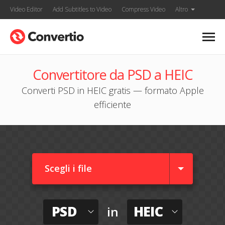
Video Editor
Add Subtitles to Video
Compress Video
Altro
Convertitore da PSD a HEIC
Converti PSD in HEIC gratis — formato Apple
efficiente
Scegli i file
PSD
HEIC
in