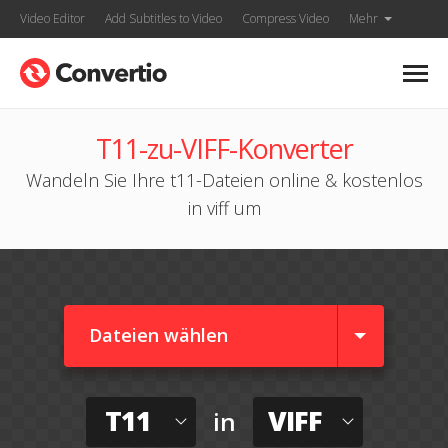
Video Editor
Add Subtitles to Video
Compress Video
Mehr
T11-zu-VIFF-Konverter
Wandeln Sie Ihre t11-Dateien online & kostenlos
in viff um
Dateien wählen
T11
VIFF
in