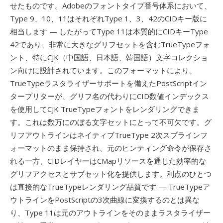
せたものです。Adobeのフォントタイプ番号体系において、
Type 9、10、11はそれぞれType 1、3、42のCIDキー版に
相当します — したがってType 11は本質的にCIDキーType
42であり、非常に大きなグリフセットを含むTrueTypeフォ
ント、特にCJK（中国語、日本語、韓国語）文字コレクショ
ン向けに設計されています。このフォーマットにより、
TrueTypeラスタライザーサポートを備えたPostScriptイン
タープリターが、グリフ名の代わりにCID数値インデックス
を使用してCJK TrueTypeフォントをレンダリングできま
す。これは数万にのぼる文字セットにとって不可欠です。グ
リフアウトラインはネイティブTrueType 2次スプラインフ
ォーマットのまま保持され、元のヒンティング命令が保存さ
れる一方、CIDレイヤーはCMapリソースを通じた効率的な
グリフアクセスとサブセット化を提供します。利点のひとつ
は直接的なTrueTypeレンダリング品質です — TrueTypeア
ウトラインをPostScriptの3次曲線に変換するのとは異な
り、Type 11は元のアウトラインをそのままラスタライザー